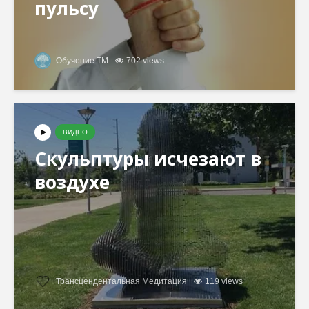
пульсу
Обучение ТМ
702 views
ВИДЕО
Скульптуры исчезают в
воздухе
Трансцендентальная Медитация
119 views