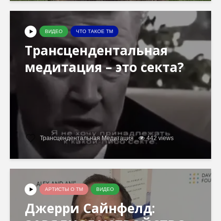
ВИДЕО
ЧТО ТАКОЕ ТМ
Трансцендентальная
медитация – это секта?
Трансцендентальная Медитация
442 views
АРТИСТЫ О ТМ
ВИДЕО
Джерри Сайнфeлд: