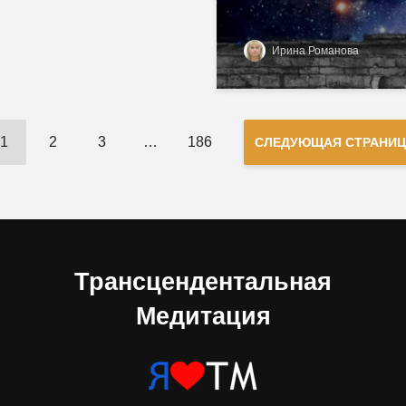
Ирина Романова
1
2
3
…
186
СЛЕДУЮЩАЯ СТРАНИЦ
Трансцендентальная
Медитация