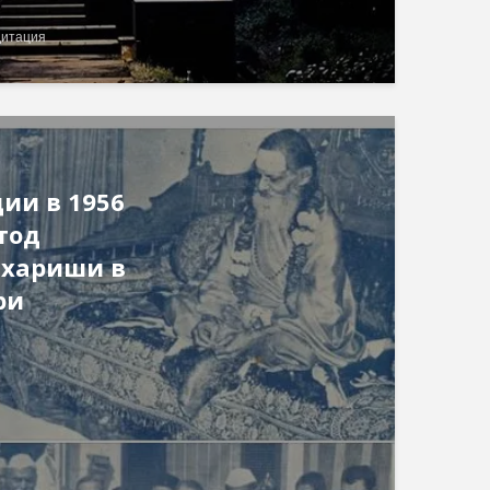
дитация
ии в 1956
тод
хариши в
ри