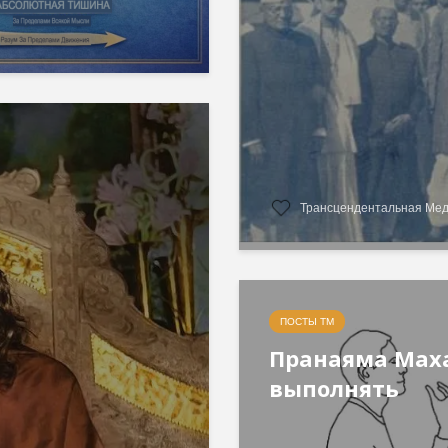
Трансцендентальная Ме
ПОСТЫ ТМ
Пранаяма Мах
выполнять