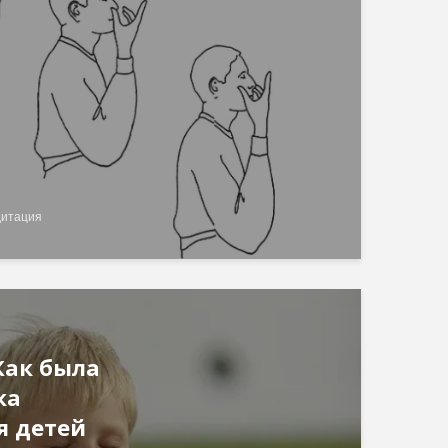
дитация
Как была
ка
я детей