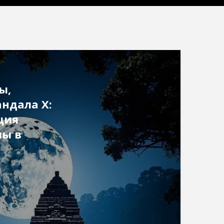
ы,
андала X:
ция
мы в