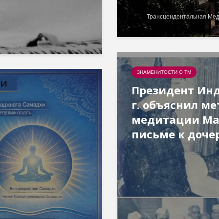
Трансцендентальная Ме
ЗНАМЕНИТОСТИ О ТМ
Президент Инд
г. объяснил ме
медитации Ма
письме к доче