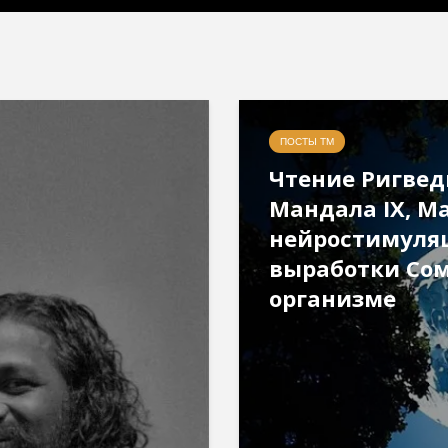
ПОСТЫ ТМ
Чтение Ригвед
Мандала IX, М
нейростимуля
выработки Со
организме