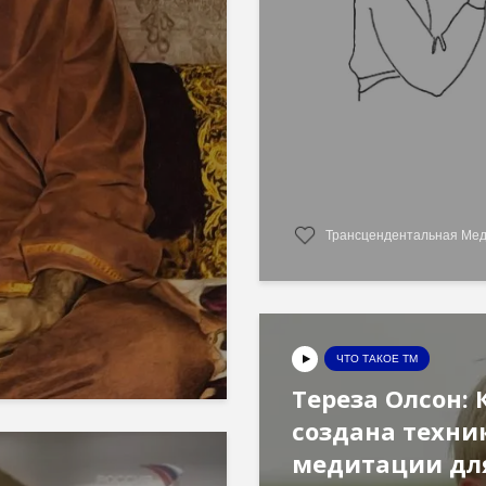
Трансцендентальная Ме
ЧТО ТАКОЕ ТМ
Тереза Олсон: 
создана техни
медитации дл