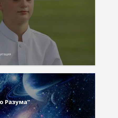
дитация
о Разума”