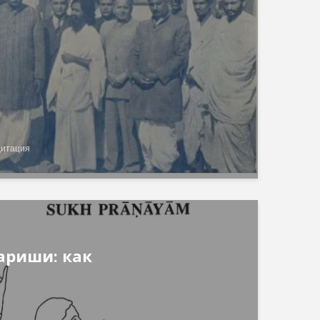
дитация
ариши: как