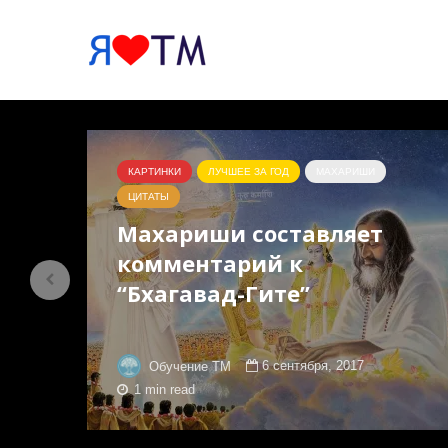
КАРТИНКИ
ЛУЧШЕЕ ЗА ГОД
МАХАРИШИ
ЦИТАТЫ
ю
Махариши составляет
комментарий к
“Бхагавад-Гите”
6 сентября, 2017
Обучение ТМ
1 min read