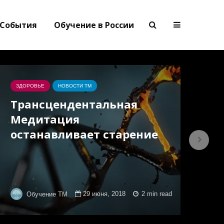
События
Обучение в России
ЗДОРОВЬЕ
НОВОСТИ ТМ
ИН
Трансцендентальная
Ев
Медитация
Т
останавливает старение
М
в
29 июня, 2018
2 min read
Обучение ТМ
7