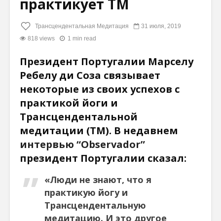
практикует ТМ
Трансцендентальная Медитация
31 июля, 2019
818 views
1 min read
Президент Португалии Марселу
Ребелу ди Соза связывает
некоторые из своих успехов с
практикой йоги и
Трансцендентальной
медитации (ТМ). В недавнем
интервью “Observador”
президент Португалии сказал:
«Люди не знают, что я
практикую йогу и
Трансцендентальную
медитацию. И это другое