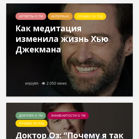
АРТИСТЫ О ТМ
ИНТЕРВЬЮ
ЛУЧШЕЕ ЗА ГОД
Как медитация
изменила жизнь Хью
Джекмана
enjoytm
2 050 views
ДОКТОРА О ТМ
ЗНАМЕНИТОСТИ О ТМ
ЛУЧШЕЕ ЗА ГОД
Доктор Оз: “Почему я так