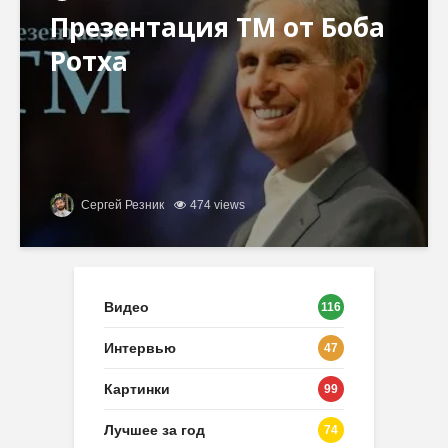
Презентация ТМ от Боба
Ротха
Сергей Резник
474 views
Видео
116
Интервью
47
Картинки
99
Лучшее за год
74