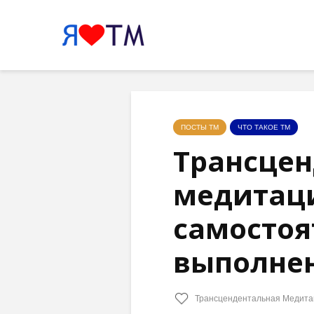
ПОСТЫ ТМ
ЧТО ТАКОЕ ТМ
Трансцен
медитац
самостоя
выполне
Трансцендентальная Медита