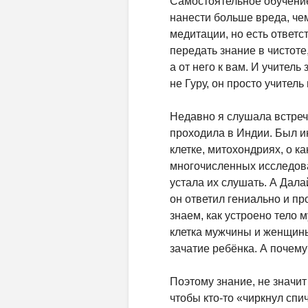
Самостоятельное обучение
нанести больше вреда, чем
медитации, но есть ответс
передать знание в чистоте,
а от него к вам. И учител
не Гуру, он просто учител
Недавно я слушала встреч
проходила в Индии. Был и
клетке, митохондриях, о к
многочисленных исследова
устала их слушать. А Далай
он ответил гениально и про
знаем, как устроено тело 
клетка мужчины и женщины
зачатие ребёнка. А почем
Поэтому знание, не значи
чтобы кто-то «чиркнул спич