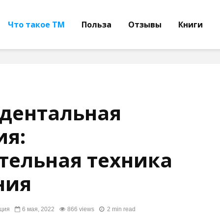
Что такое ТМ
Польза
Отзывы
Книги
дентальная
ия:
тельная техника
ния
ция
6 мая, 2022
866 views
2 min read