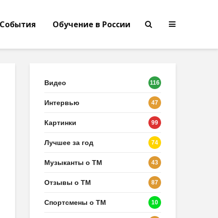
События
Обучение в России
Видео
116
Интервью
47
Картинки
99
Лучшее за год
74
Музыканты о ТМ
43
Отзывы о ТМ
87
Спортсмены о ТМ
10