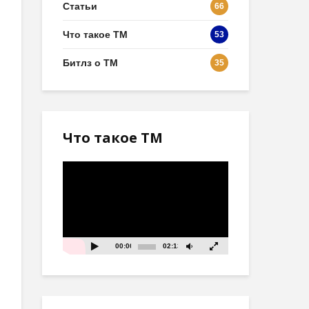
Статьи
66
Что такое ТМ
53
Битлз о ТМ
35
Что такое ТМ
Видеоплеер
00:00
02:13