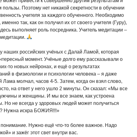
 может привести к совершенно другим результатам и
 пользы. Поэтому нет никакой секретности в обучении
твенность учителя за каждого обученного. Необходимо
 именно так, как он получил их от своего учителя (Гуру),
ь здесь выполняет роль посредника. Учитель медитации –
ь медитации.
у наших российских учёных с Далай Ламой, которая
нтересный момент. Учёные долго ему рассказывали о
аких-то новых нейронах, и ещё о результатах
ний в физиологии и психологии человека – я даже
 Лама молчал, часов 4-5. Затем, когда он взял слово,
сто, на ответ у него ушло 2 минуты. Он сказал: «Мы все
мужчины и женщины. И мы все знаем, как устроена
. Но не всегда у здоровых людей может получиться
у? Нужна искра БОЖИЯ!!!»
т понимание. Нужно ещё что-то более важное. Надо
кой» и зажёг этот свет внутри вас.