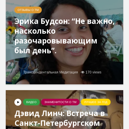
ОТЗЫВЫ О ТМ
Эрика Будсон: “Не важно,
насколько
разочаровывающим
был день”.
Трансцендентальная Медитация
170 views
ВИДЕО
ЗНАМЕНИТОСТИ О ТМ
ЛУЧШЕЕ ЗА ГОД
Дэвид Линч: Встреча в
Санкт-Петербургском