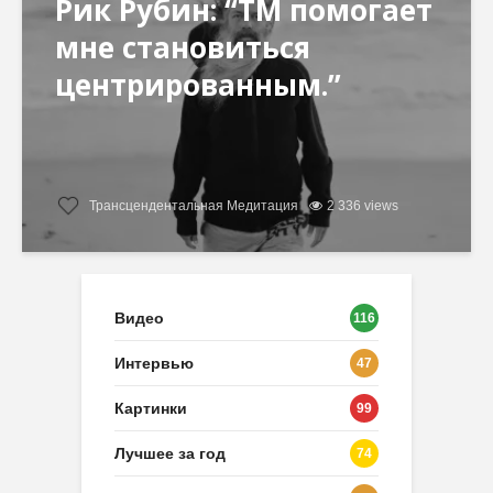
Рик Рубин: “ТМ помогает
мне становиться
центрированным.”
Трансцендентальная Медитация
2 336 views
Видео
116
Интервью
47
Картинки
99
Лучшее за год
74