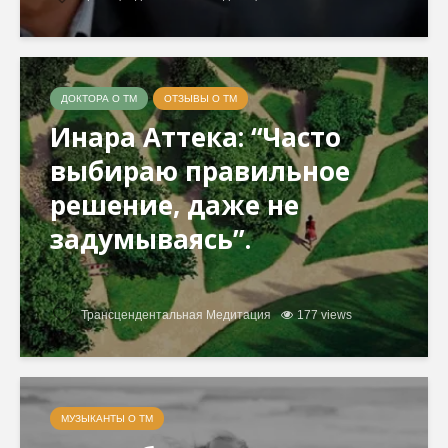
ДОКТОРА О ТМ
ОТЗЫВЫ О ТМ
Инара Аттека: “Часто
выбираю правильное
решение, даже не
задумываясь”.
Трансцендентальная Медитация
177 views
МУЗЫКАНТЫ О ТМ