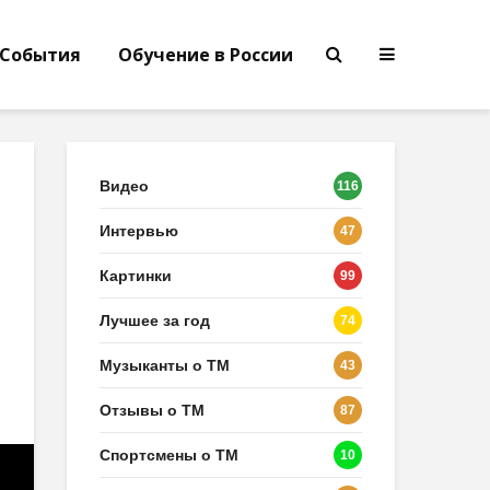
События
Обучение в России
Видео
116
Интервью
47
Картинки
99
Лучшее за год
74
Музыканты о ТМ
43
Отзывы о ТМ
87
Спортсмены о ТМ
10