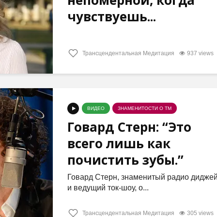
непомерной, когда
чувствуешь...
Трансцендентальная Медитация
937 views
ВИДЕО
ЗНАМЕНИТОСТИ О ТМ
Говард Стерн: “Это
всего лишь как
почистить зубы.”
Говард Стерн, знаменитый радио дидже
и ведущий ток-шоу, о...
Трансцендентальная Медитация
305 views