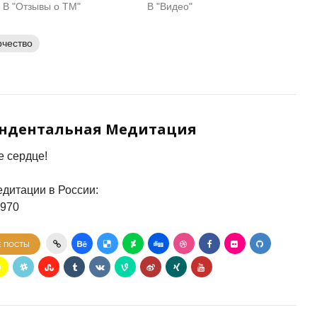
В "Отзывы о ТМ"
В "Видео"
рчество
ендентальная Медитация
 сердце!
дитации в России:
7970
Е ПОСТЫ