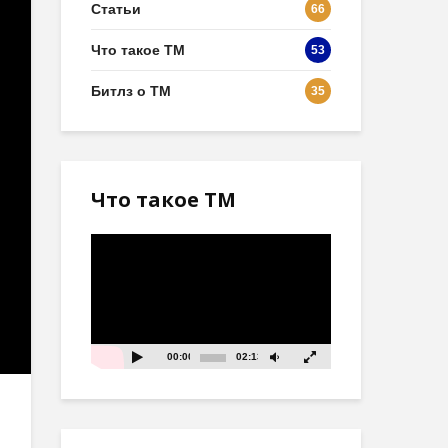
Статьи
66
Что такое ТМ
53
Битлз о ТМ
35
Что такое ТМ
Видеоплеер
00:00
02:13