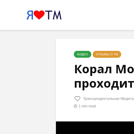
ВИДЕО
ОТЗЫВЫ О ТМ
Корал Мо
проходит
Трансцендентальная Медита
1 min read