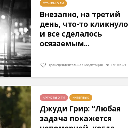
ОТЗЫВЫ О ТМ
Внезапно, на третий
день, что-то кликнуло
и все сделалось
осязаемым...
Трансцендентальная Медитация
176 views
АРТИСТЫ О ТМ
ИНТЕРВЬЮ
Джуди Грир: “Любая
задача покажется