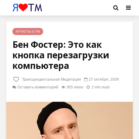
АРТИСТЫ О ТМ
Бен Фостер: Это как
кнопка перезагрузки
компьютера
Трансцендентальная Медитация
27 октября, 2009
Оставить комментарий
365 views
2 min read