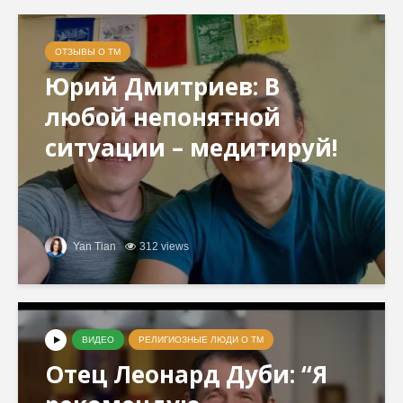
ОТЗЫВЫ О ТМ
Юрий Дмитриев: В
любой непонятной
ситуации – медитируй!
Yan Tian
312 views
ВИДЕО
РЕЛИГИОЗНЫЕ ЛЮДИ О ТМ
Отец Леонард Дуби: “Я