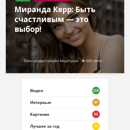
Миранда Керр: Быть
счастливым — это
выбор!
Трансцендентальная Медитация
866 views
Видео
116
Интервью
47
Картинки
99
Лучшее за год
74