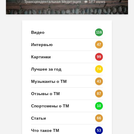
Трансцендентальная Медитация
187 views
Видео
116
Интервью
47
Картинки
99
Лучшее за год
74
Музыканты о ТМ
43
Отзывы о ТМ
87
Спортсмены о ТМ
10
Статьи
66
Что такое ТМ
53