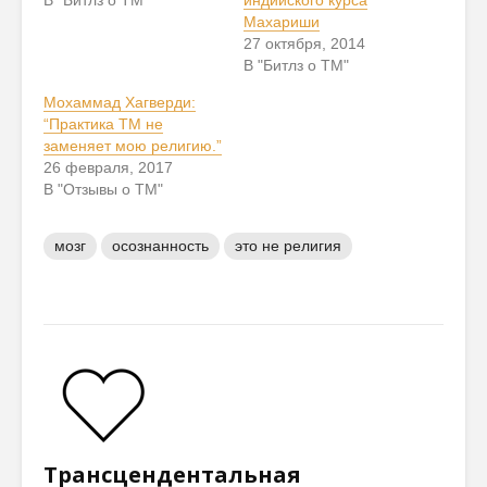
В "Битлз о ТМ"
индийского курса
Махариши
27 октября, 2014
В "Битлз о ТМ"
Мохаммад Хагверди:
“Практика ТМ не
заменяет мою религию.”
26 февраля, 2017
В "Отзывы о ТМ"
мозг
осознанность
это не религия
Трансцендентальная