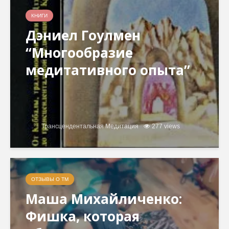
КНИГИ
Дэниел Гоулмен
“Многообразие
медитативного опыта”
Трансцендентальная Медитация
277 views
ОТЗЫВЫ О ТМ
Маша Михайличенко:
Фишка, которая