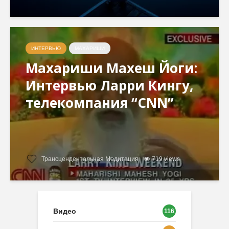
ИНТЕРВЬЮ
МАХАРИШИ
Махариши Махеш Йоги:
Интервью Ларри Кингу,
телекомпания “CNN”
Трансцендентальная Медитация
719 views
Видео
116