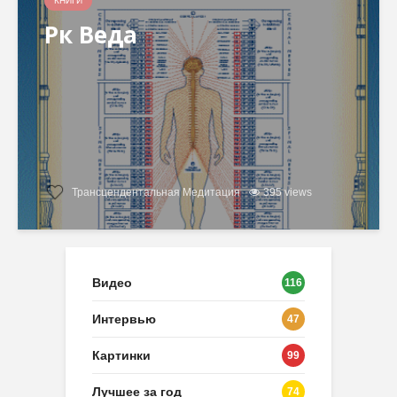
КНИГИ
Рк Веда
Трансцендентальная Медитация
395 views
Видео
116
Интервью
47
Картинки
99
Лучшее за год
74