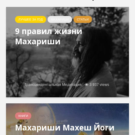
ЛУЧШЕЕ ЗА ГОД
МАХАРИШИ
СТАТЬИ
9 правил жизни
Махариши
Трансцендентальная Медитация
3 937 views
КНИГИ
Махариши Махеш Йоги