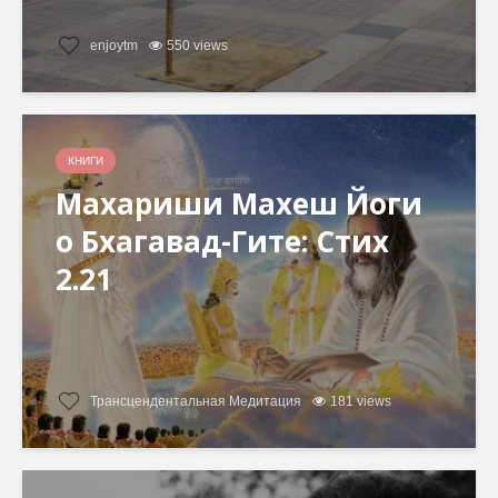
enjoytm
550 views
КНИГИ
Махариши Махеш Йоги
о Бхагавад-Гите: Стих
2.21
Трансцендентальная Медитация
181 views