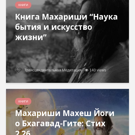
КНИГИ
Книга Махариши “Наука
бытия и искусство
жизни”
Трансцендентальная Медитация
140 views
КНИГИ
Махариши Махеш Йоги
о Бхагавад-Гите: Стих
2.26