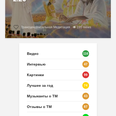
Трансцендентальная Медитация
195 views
Видео
116
Интервью
47
Картинки
99
Лучшее за год
74
Музыканты о ТМ
43
Отзывы о ТМ
87