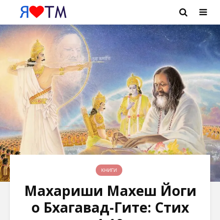
КНИГИ
Махариши Махеш Йоги
о Бхагавад-Гите: Стих