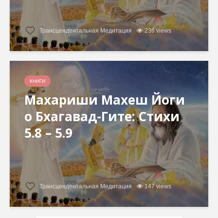
Трансцендентальная Медитация
236 views
КНИГИ
Махариши Махеш Йоги
о Бхагавад-Гите: Стихи
5.8 – 5.9
Трансцендентальная Медитация
147 views