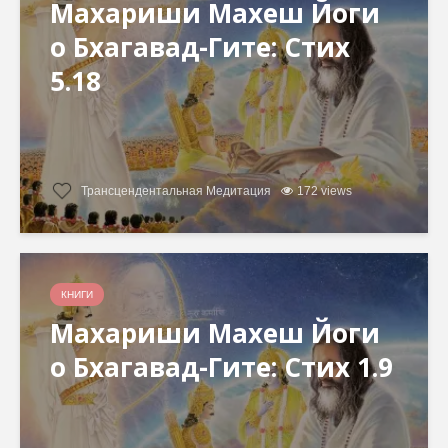
Махариши Махеш Йоги
о Бхагавад-Гите: Стих
5.18
Трансцендентальная Медитация
172 views
КНИГИ
Махариши Махеш Йоги
о Бхагавад-Гите: Стих 1.9