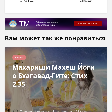
Стих 1.12
Стих 1.9
Вам может так же понравиться
КНИГИ
Махариши Махеш Йоги
о Бхагавад-Гите: Стих
2.35
Трансцендентальная Медитация
193 views