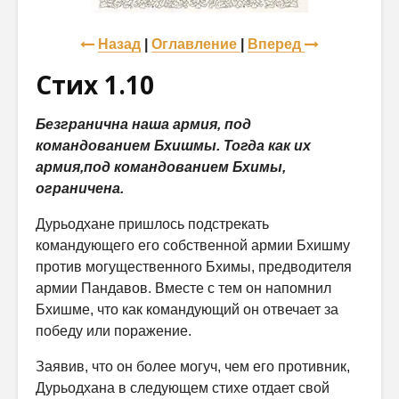
Назад
|
Оглавление
|
Вперед
Стих 1.10
Безгранична наша армия, под
командованием Бхишмы.
Тогда как их
армия,под командованием Бхимы,
ограничена.
Дурьодхане пришлось подстрекать
командующего его собственной ар­мии Бхишму
против могущественного Бхимы, предводителя
армии Пандавов. Вместе с тем он напомнил
Бхишме, что как командующий он отвечает за
победу или поражение.
Заявив, что он более могуч, чем его противник,
Дурьодхана в следу­ющем стихе отдает свой