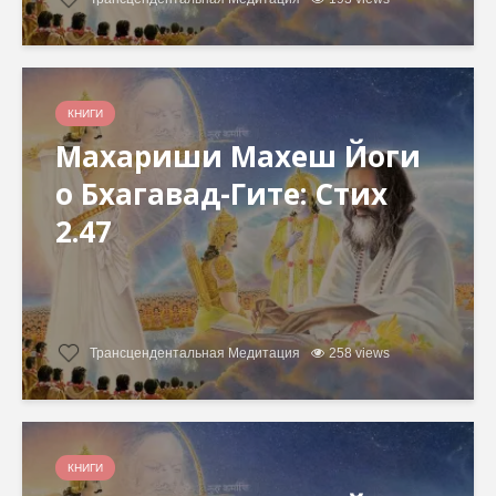
КНИГИ
Махариши Махеш Йоги
о Бхагавад-Гите: Стих
2.47
Трансцендентальная Медитация
258 views
КНИГИ