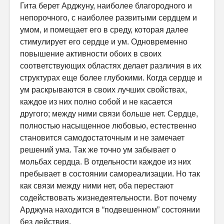
Гита берет Арджуну, наиболее благород­ного и
непорочного, с наиболее развитыми сердцем и
умом, и помещает его в среду, которая далее
стимулирует его сердце и ум. Одновременно
повышение активности обоих в своих
соответствующих областях делает различия в их
структурах еще более глубокими. Когда сердце и
ум рас­крываются в своих лучших свойствах,
каждое из них полно собой и не касается
другого; между ними связи больше нет. Сердце,
полностью на­сыщенное любовью, естественно
становится самодостаточным и не за­мечает
решений ума. Так же точно ум забывает о
мольбах сердца. В отдельности каждое из них
пребывает в состоянии самореализации. Но так
как связи между ними нет, оба перестают
содействовать жизнедея­тельности. Вот почему
Арджуна находится в “подвешенном” состоянии
без действия.