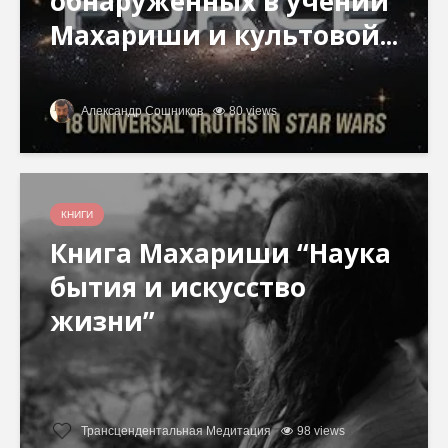
обнаруженных в учении
Махариши и культовой...
Александр Сошников
80 views
КНИГИ
Книга Махариши “Наука
бытия и искусство
жизни”
Трансцендентальная Медитация
98 views