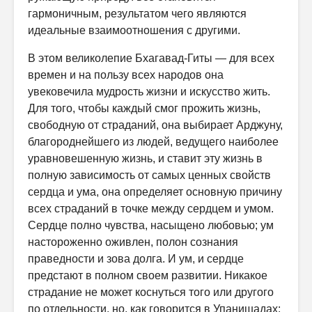
гармоничным, результатом чего яв­ляются
идеальные взаимоотношения с другими.
В этом великолепие Бхагавад-Гиты — для всех
времен и на пользу всех народов она
увековечила мудрость жизни и искусство жить.
Для того, чтобы каждый смог прожить жизнь,
свободную от страданий, она выбирает Арджуну,
благороднейшего из людей, ведущего наиболее
урав­новешенную жизнь, и ставит эту жизнь в
полную зависимость от самых ценных свойств
сердца и ума, она определяет основную причину
всех страданий в точке между сердцем и умом.
Сердце полно чувства, насы­щено любовью; ум
настороженно оживлен, полон сознания
праведности и зова долга. И ум, и сердце
предстают в полном своем развитии. Никакое
страдание не может коснуться того или другого
по отдельности, но, как говорится в Упанишадах: