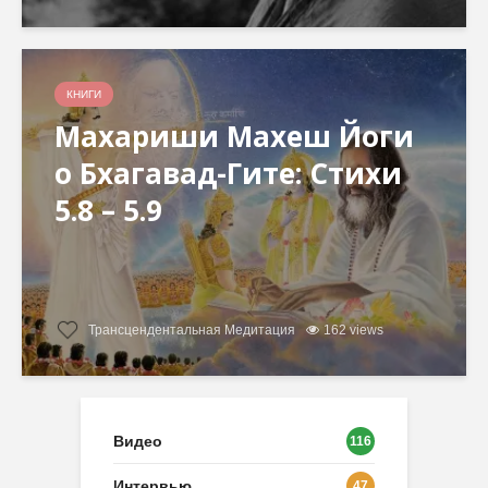
КНИГИ
Махариши Махеш Йоги
о Бхагавад-Гите: Стихи
5.8 – 5.9
Трансцендентальная Медитация
162 views
Видео
116
Интервью
47