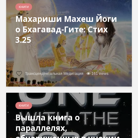
КНИГИ
Махариши Махеш Йоги
о Бхагавад-Гите: Стих
3.25
Трансцендентальная Медитация
161 views
КНИГИ
Вышла книга о
параллелях,