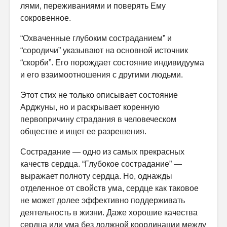
лями, переживаниями и поверять Ему
сокровенное.
“Охваченные глубоким состраданием” и
“сородичи” указывают на ос­новной источник
“скорби”. Его порождает состояние индивидуума
и его взаимоотношения с другими людьми.
Этот стих не только описывает состояние
Арджуны, но и раскрывает коренную
первопричину страдания в человеческом
обществе и ищет ее разрешения.
Сострадание — одно из самых прекрасных
качеств сердца. “Глубокое сострадание” —
выражает полноту сердца. Но, однажды
отделенное от свойств ума, сердце как таковое
не может долее эффективно поддержи­вать
деятельность в жизни. Даже хорошие качества
сердца или ума без должной координации между