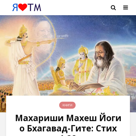
КНИГИ
Махариши Махеш Йоги
о Бхагавад-Гите: Стих