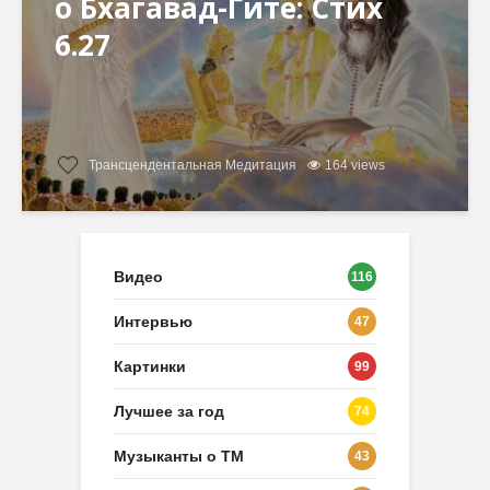
о Бхагавад-Гите: Стих
6.27
Трансцендентальная Медитация
164 views
Видео
116
Интервью
47
Картинки
99
Лучшее за год
74
Музыканты о ТМ
43