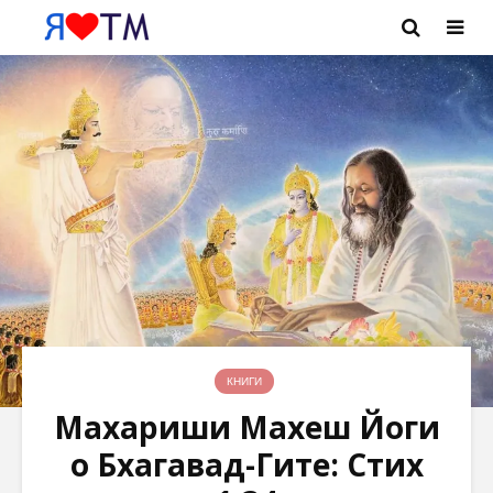
КНИГИ
Махариши Махеш Йоги
о Бхагавад-Гите: Стих