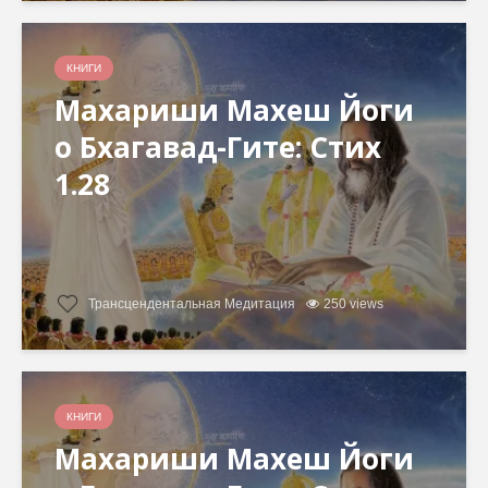
КНИГИ
Махариши Махеш Йоги
о Бхагавад-Гите: Стих
1.28
Трансцендентальная Медитация
250 views
КНИГИ
Махариши Махеш Йоги