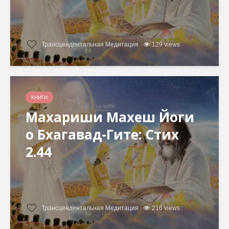
Трансцендентальная Медитация
129 views
КНИГИ
Махариши Махеш Йоги
о Бхагавад-Гите: Стих
2.44
Трансцендентальная Медитация
216 views