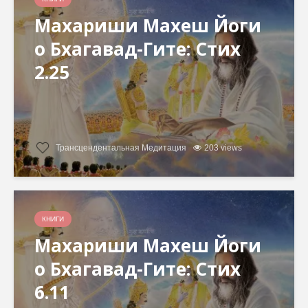
Махариши Махеш Йоги
о Бхагавад-Гите: Стих
2.25
Трансцендентальная Медитация
203 views
КНИГИ
Махариши Махеш Йоги
о Бхагавад-Гите: Стих
6.11