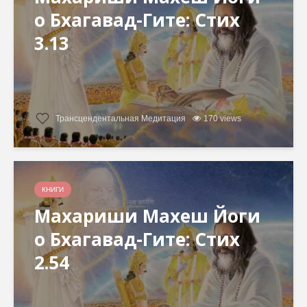
о Бхагавад-Гите: Стих
3.13
Трансцендентальная Медитация
170 views
КНИГИ
Махариши Махеш Йоги
о Бхагавад-Гите: Стих
2.54