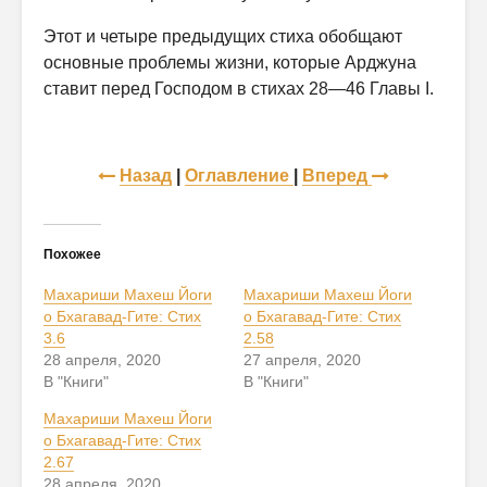
Этот и четыре предыдущих стиха обобщают
основные проблемы жиз­ни, которые Арджуна
ставит перед Господом в стихах 28—46 Главы I.
Назад
|
Оглавление
|
Вперед
Похожее
Махариши Махеш Йоги
Махариши Махеш Йоги
о Бхагавад-Гите: Стих
о Бхагавад-Гите: Стих
3.6
2.58
28 апреля, 2020
27 апреля, 2020
В "Книги"
В "Книги"
Махариши Махеш Йоги
о Бхагавад-Гите: Стих
2.67
28 апреля, 2020