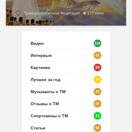
Трансцендентальная Медитация
173 views
Видео
116
Интервью
47
Картинки
99
Лучшее за год
74
Музыканты о ТМ
43
Отзывы о ТМ
87
Спортсмены о ТМ
10
Статьи
66