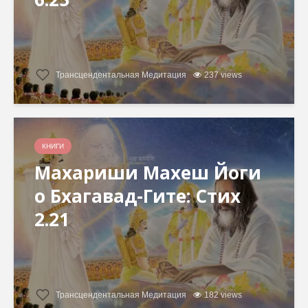
Трансцендентальная Медитация
237 views
КНИГИ
Махариши Махеш Йоги
о Бхагавад-Гите: Стих
2.21
Трансцендентальная Медитация
182 views