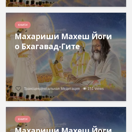
КНИГИ
Махариши Махеш Йоги
о Бхагавад-Гите
Трансцендентальная Медитация
151 views
КНИГИ
Махариши Махеш Йоги