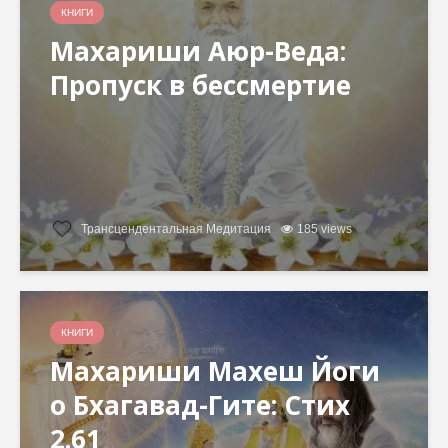
КНИГИ
Махариши Аюр-Веда:
Пропуск в бессмертие
Трансцендентальная Медитация
185 views
КНИГИ
Махариши Махеш Йоги
о Бхагавад-Гите: Стих
2.61