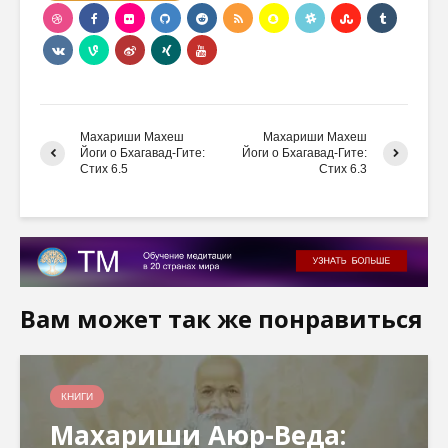
Махариши Махеш
Махариши Махеш
Йоги о Бхагавад-Гите:
Йоги о Бхагавад-Гите:
Стих 6.5
Стих 6.3
Вам может так же понравиться
КНИГИ
Махариши Аюр-Веда: