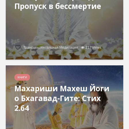
Пропуск в бессмертие
Трансцендентальная Медитация
217 views
КНИГИ
Махариши Махеш Йоги
о Бхагавад-Гите: Стих
2.64