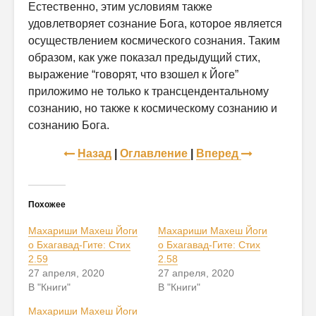
Естественно, этим условиям также
удовлетворяет сознание Бога, которое является
осу­ществлением космического сознания. Таким
образом, как уже показал предыдущий стих,
выражение “говорят, что взошел к Йоге”
приложимо не только к трансцендентальному
сознанию, но также к космическому сознанию и
сознанию Бога.
Назад
|
Оглавление
|
Вперед
Похожее
Махариши Махеш Йоги
Махариши Махеш Йоги
о Бхагавад-Гите: Стих
о Бхагавад-Гите: Стих
2.59
2.58
27 апреля, 2020
27 апреля, 2020
В "Книги"
В "Книги"
Махариши Махеш Йоги