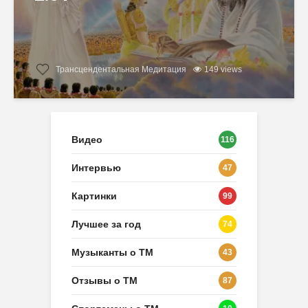
Трансцендентальная Медитация
149 views
Видео
116
Интервью
47
Картинки
99
Лучшее за год
74
Музыканты о ТМ
43
Отзывы о ТМ
87