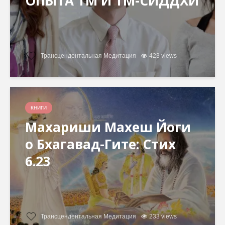
ОПЫТА ТМ И ТМ-СИДДХИ
Трансцендентальная Медитация
423 views
КНИГИ
Махариши Махеш Йоги
о Бхагавад-Гите: Стих
6.23
Трансцендентальная Медитация
233 views