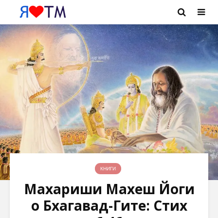
КНИГИ
Махариши Махеш Йоги
о Бхагавад-Гите: Стих