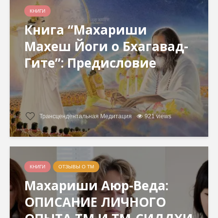
КНИГИ
Книга “Махариши
Махеш Йоги о Бхагавад-
Гите”: Предисловие
Трансцендентальная Медитация
921 views
КНИГИ
ОТЗЫВЫ О ТМ
Махариши Аюр-Веда:
ОПИСАНИЕ ЛИЧНОГО