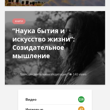
КНИГИ
“Наука бытия и
искусство жизни”:
Созидательное
мышление
Трансцендентальная Медитация
140 views
Видео
116
Интервью
47