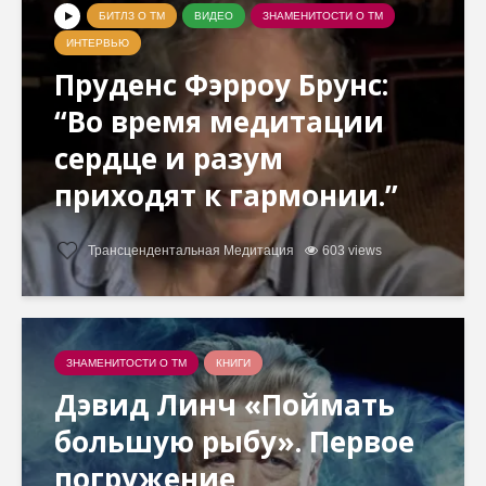
БИТЛЗ О ТМ
ВИДЕО
ЗНАМЕНИТОСТИ О ТМ
ИНТЕРВЬЮ
Пруденс Фэрроу Брунс:
“Во время медитации
сердце и разум
приходят к гармонии.”
Трансцендентальная Медитация
603 views
ЗНАМЕНИТОСТИ О ТМ
КНИГИ
Дэвид Линч «Поймать
большую рыбу». Первое
погружение