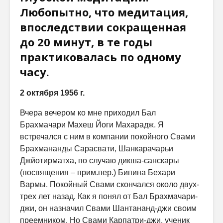
Любопытно, что медитация,
впоследствии сокращенная
до 20 минут, в те годы
практиковалась по одному
часу.
2 октября 1956 г.
Вчера вечером ко мне приходил Бал
Брахмачари Махеш Йоги Махарадж. Я
встречался с ним в компании покойного Свами
Брахмананды Сарасвати, Шанкарачарьи
Джйотирматха, по случаю дикша-санскары
(посвящения – прим.пер.) Бипина Бехари
Вармы. Покойный Свами скончался около двух-
трех лет назад. Как я понял от Бал Брахмачари-
джи, он назначил Свами Шантананд-джи своим
преемником. Но Свами Карпатри-джи, ученик