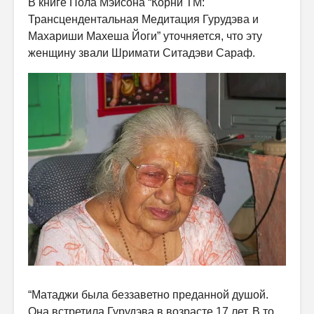
В книге Пола Мэйсона “Корни ТМ:
Трансцендентальная Медитация Гурудэва и
Махариши Махеша Йоги” уточняется, что эту
женщину звали Шримати Ситадэви Сараф.
“Матаджи была беззаветно преданной душой.
Она встретила Гурудэва в возрасте 17 лет. В то