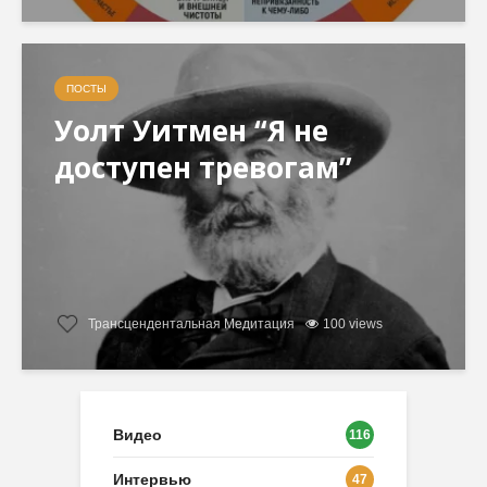
ПОСТЫ
Уолт Уитмен “Я не
доступен тревогам”
Трансцендентальная Медитация
100 views
Видео
116
Интервью
47