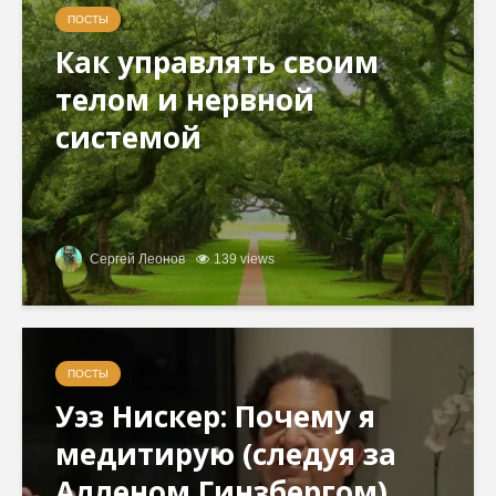
ПОСТЫ
Как управлять своим
телом и нервной
системой
Сергей Леонов
139 views
ПОСТЫ
Уэз Нискер: Почему я
медитирую (следуя за
Алленом Гинзбергом)