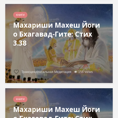
КНИГИ
Махариши Махеш Йоги
о Бхагавад-Гите: Стих
3.38
Трансцендентальная Медитация
156 views
КНИГИ
Махариши Махеш Йоги