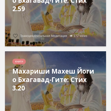
о Бхагавад-Гите: Стих
2.59
Трансцендентальная Медитация
172 views
КНИГИ
Махариши Махеш Йоги
о Бхагавад-Гите: Стих
3.20