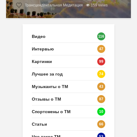
Трансцендентальная Медитация
159 views
Видео
116
Интервью
47
Картинки
99
Лучшее за год
74
Музыканты о ТМ
43
Отзывы о ТМ
87
Спортсмены о ТМ
10
Статьи
66
Что такое ТМ
53