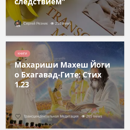
следствием”
Сергей Резник
216 views
КНИГИ
Махариши Махеш Йоги
о Бхагавад-Гите: Стих
1.23
Трансцендентальная Медитация
265 views