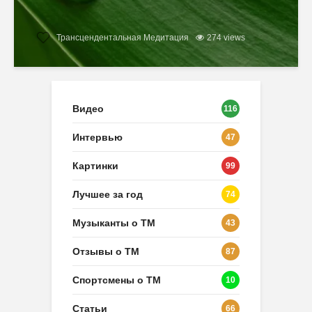
Трансцендентальная Медитация
274 views
Видео
116
Интервью
47
Картинки
99
Лучшее за год
74
Музыканты о ТМ
43
Отзывы о ТМ
87
Спортсмены о ТМ
10
Статьи
66