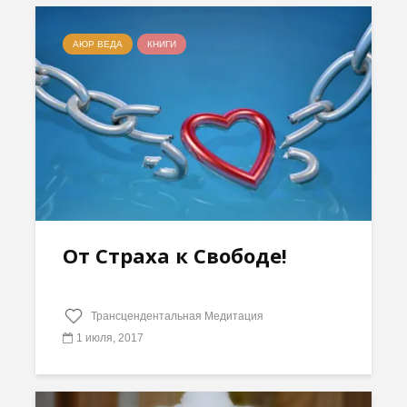
АЮР ВЕДА
КНИГИ
От Страха к Свободе!
Трансцендентальная Медитация
1 июля, 2017