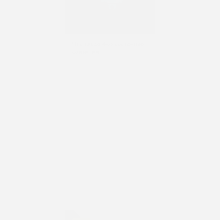
Что такое 4-ое состояние
сознания
Трансцендентальная Медитация
5 апреля, 2017
ПОСТЫ ТМ