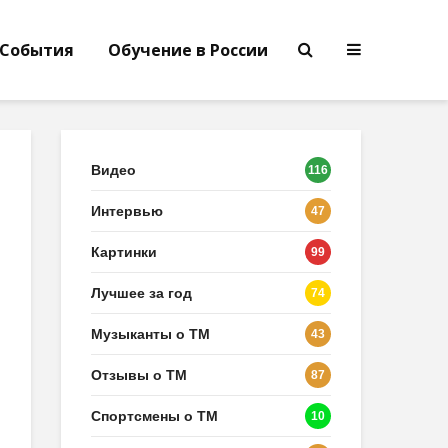
События
Обучение в России
Видео
116
Интервью
47
Картинки
99
Лучшее за год
74
Музыканты о ТМ
43
Отзывы о ТМ
87
Спортсмены о ТМ
10