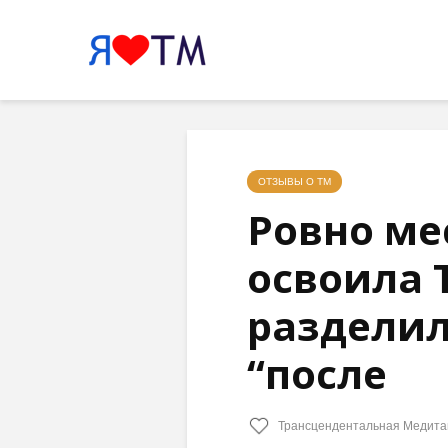
ОТЗЫВЫ О ТМ
Ровно ме
освоила 
разделил
“после
Трансцендентальная Медита