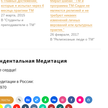
6 главных достижений,
Мирал Шабан: “ТМ и
которые я испытал через 4
программа ТМ-Сидхи не
месяца практики ТМ
являются религией и не
27 марта, 2015
требуют никаких
В "Студенты и
изменений личных
преподаватели о ТМ"
верований или культурных
практик.”
26 февраля, 2017
В "Религиозные люди о ТМ"
ендентальная Медитация
 сердце!
дитации в России:
7970
Е ПОСТЫ