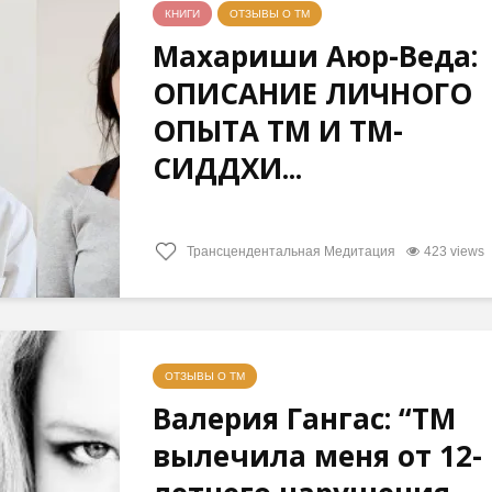
КНИГИ
ОТЗЫВЫ О ТМ
Махариши Аюр-Веда:
ОПИСАНИЕ ЛИЧНОГО
ОПЫТА ТМ И ТМ-
СИДДХИ...
Трансцендентальная Медитация
423 views
ОТЗЫВЫ О ТМ
Валерия Гангас: “ТМ
вылечила меня от 12-