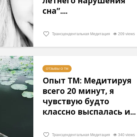
летнего нарушения
сна”....
Трансцендентальная Медитация
209 views
ОТЗЫВЫ О ТМ
Опыт ТМ: Медитируя
всего 20 минут, я
чувствую будто
классно выспалась и...
Трансцендентальная Медитация
340 views