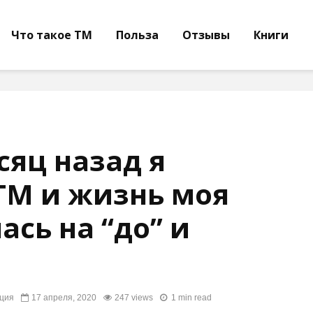
Что такое ТМ
Польза
Отзывы
Книги
сяц назад я
ТМ и жизнь моя
ась на “до” и
ция
17 апреля, 2020
247 views
1 min read