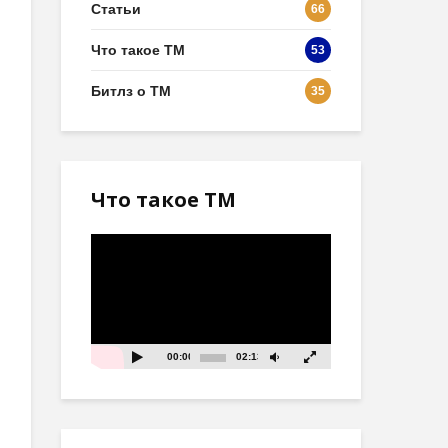
Статьи
66
Что такое ТМ
53
Битлз о ТМ
35
Что такое ТМ
Видеоплеер
00:00
02:13