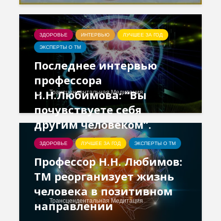
ЗДОРОВЬЕ
ИНТЕРВЬЮ
ЛУЧШЕЕ ЗА ГОД
ЭКСПЕРТЫ О ТМ
Последнее интервью
профессора
Н.Н.Любимова: “Вы
Трансцендентальная Медитация
почувствуете себя
другим человеком”.
ЗДОРОВЬЕ
ЛУЧШЕЕ ЗА ГОД
ЭКСПЕРТЫ О ТМ
Профессор Н.Н. Любимов:
ТМ реорганизует жизнь
человека в позитивном
Трансцендентальная Медитация
направлении