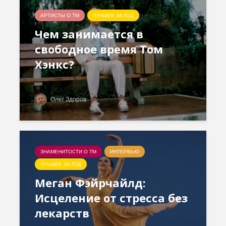
АРТИСТЫ О ТМ
ЛУЧШЕЕ ЗА ГОД
Чем занимается в
свободное время Том
Хэнкс?
Олег Здоров
ЗНАМЕНИТОСТИ О ТМ
ИНТЕРВЬЮ
ЛУЧШЕЕ ЗА ГОД
Меган Фэйрчайлд:
Исцеление от стресса без
лекарств