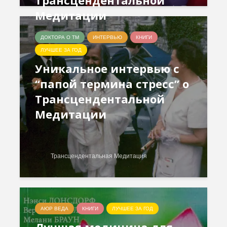
Трансцендентальной
Медитации
ДОКТОРА О ТМ
ИНТЕРВЬЮ
КНИГИ
ЛУЧШЕЕ ЗА ГОД
Уникальное интервью с
“папой термина стресс” о
Трансцендентальной
Медитации
Трансцендентальная Медитация
АЮР ВЕДА
КНИГИ
ЛУЧШЕЕ ЗА ГОД
Лучшая медицина для