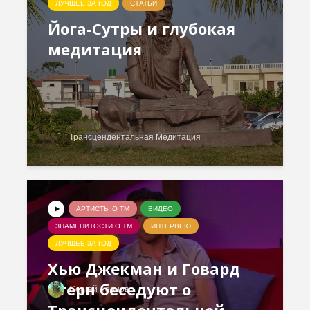
ЛУЧШЕЕ ЗА ГОД
СТАТЬИ
Йога-Сутры и глубокая
медитация
Трансцендентальная Медитация
АРТИСТЫ О ТМ
ВИДЕО
ЗНАМЕНИТОСТИ О ТМ
ИНТЕРВЬЮ
ЛУЧШЕЕ ЗА ГОД
Хью Джекман и Говард
Стерн беседуют о
Сергей Леонов