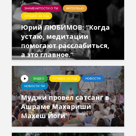
ЗНАМЕНИТОСТИ О ТМ
ИНТЕРВЬЮ
ЛУЧШЕЕ ЗА ГОД
Юрий ЛЮБИМОВ: “Когда
устаю, медитации
помогают расслабиться,
Трансцендентальная Медитация
а это главное.”
ВИДЕО
ЛУЧШЕЕ ЗА ГОД
НОВОСТИ
НОВОСТИ ТМ
Муджи провёл сатсанг в
Ашраме Махариши
Махеш Йоги
Трансцендентальная Медитация