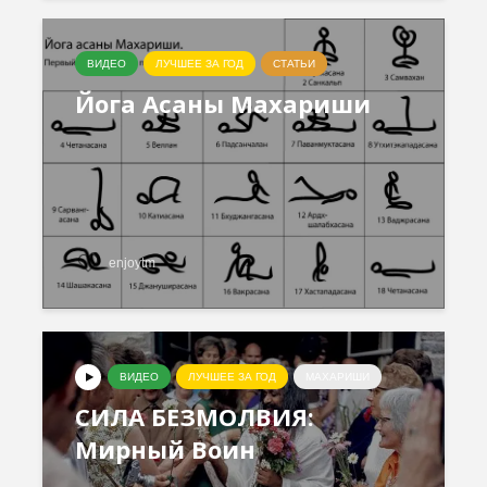
ВИДЕО
ЛУЧШЕЕ ЗА ГОД
СТАТЬИ
Йога Асаны Махариши
enjoytm
ВИДЕО
ЛУЧШЕЕ ЗА ГОД
МАХАРИШИ
СИЛА БЕЗМОЛВИЯ:
Мирный Воин