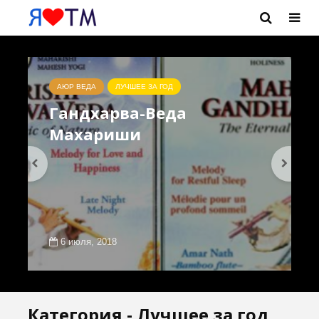
АЮР ВЕДА
ЛУЧШЕЕ ЗА ГОД
Гандхарва-Веда
Махариши
6 июля, 2018
Категория - Лучшее за год