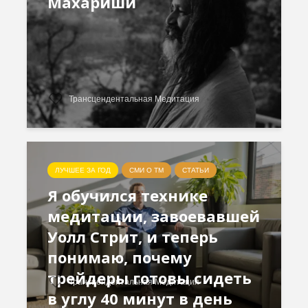
Махариши
Трансцендентальная Медитация
ЛУЧШЕЕ ЗА ГОД
СМИ О ТМ
СТАТЬИ
Я обучился технике
медитации, завоевавшей
Уолл Стрит, и теперь
понимаю, почему
трейдеры готовы сидеть
Трансцендентальная Медитация
в углу 40 минут в день