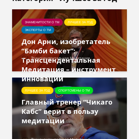
ЗНАМЕНИТОСТИ О ТМ
ЛУЧШЕЕ ЗА ГОД
ЭКСПЕРТЫ О ТМ
Дон Арни, изобретатель
“Бэмби бакет”:
Трансцендентальная
Трансцендентальная Медитация
Медитация – инструмент
инноваций
ЛУЧШЕЕ ЗА ГОД
СПОРТСМЕНЫ О ТМ
Главный тренер “Чикаго
Кабс” верит в пользу
медитации