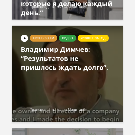
которые я делаю каждый
Трансцендентальная Медитация
день.”
БИЗНЕС О ТМ
ВИДЕО
ЛУЧШЕЕ ЗА ГОД
Владимир Димчев:
“Результатов не
пришлось ждать долго”.
Трансцендентальная Медитация