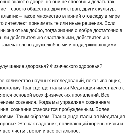
очно знают о добре, но они не способны делать так
ие – своего общества, других стран, других культур,
 галактик – такое множество влияний отовсюду в мире
го интеллект, принимать те или иные решения. Если
они знают как добро, тогда знания о добре достаточно в
 были действительно счастливыми, действительно
о замечательно дружелюбными и поддерживающими
 и улучшение здоровья? Физического здоровья?
ное количество научных исследований, показывающих,
 поскольку Трансцендентальная Медитация имеет дело с
ляется основой всех физических проявлений. Все
ением сознания. Когда мы управляем сознанием
ния, сознание становится пробужденным. Более
ровым. Таким образом, Трансцендентальная Медитация
доровье. Это как садовник, поливающий корень жизни и
все листья, ветви и все остальное.