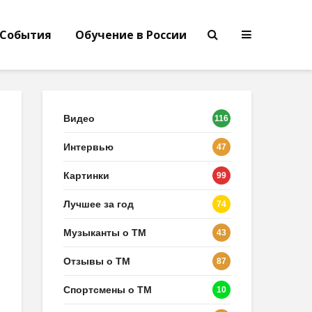
События
Обучение в России
Видео
116
Интервью
47
Картинки
99
Лучшее за год
74
Музыканты о ТМ
43
Отзывы о ТМ
87
Спортсмены о ТМ
10