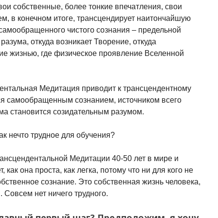
вои собственные, более тонкие впечатления, свои
ем, в конечном итоге, трансцендирует наитончайшую
 самообращенного чистого сознания – предельной
 разума, откуда возникает Творение, откуда
ие жизнью, где физическое проявление Вселенной
ентальная Медитация приводит к трансцендентному
ся самообращенным сознанием, источником всего
ума становится созидательным разумом.
как нечто трудное для обучения?
рансцендентальной Медитации 40-50 лет в мире и
, как она проста, как легка, потому что ни для кого не
обственное сознание. Это собственная жизнь человека,
. Совсем нет ничего трудного.
 главный первый шаг? Предположим, я хочу