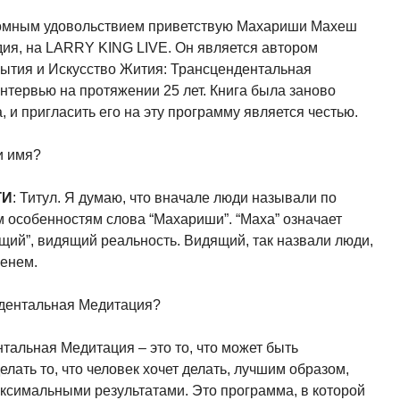
ромным удовольствием приветствую Махариши Махеш
дия, на LARRY KING LIVE. Он является автором
Бытия и Искусство Жития: Трансцендентальная
нтервью на протяжении 25 лет. Книга была заново
 и пригласить его на эту программу является честью.
и имя?
ГИ
: Титул. Я думаю, что вначале люди называли по
 особенностям слова “Махариши”. “Маха” означает
дящий”, видящий реальность. Видящий, так назвали люди,
менем.
ндентальная Медитация?
нтальная Медитация – это то, что может быть
елать то, что человек хочет делать, лучшим образом,
ксимальными результатами. Это программа, в которой