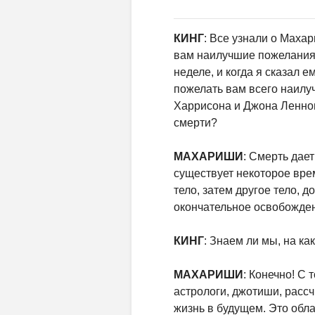
КИНГ
: Все узнали о Махар
вам наилучшие пожелания 
неделе, и когда я сказал е
пожелать вам всего наилу
Харрисона и Джона Леннона
смерти?
МАХАРИШИ
: Смерть дае
существует некоторое врем
тело, затем другое тело, д
окончательное освобожден
КИНГ
: Знаем ли мы, на к
МАХАРИШИ
: Конечно! С 
астрологи, джотиши, расс
жизнь в будущем. Это обла