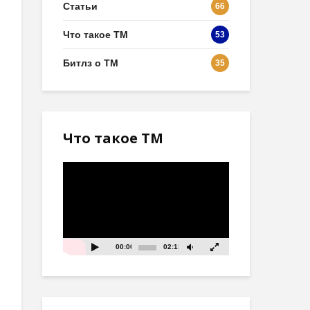
Статьи
66
Что такое ТМ
53
Битлз о ТМ
35
Что такое ТМ
Видеоплеер
00:00
02:13