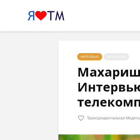
ИНТЕРВЬЮ
МАХАРИШИ
Махариш
Интервью
телекомп
Трансцендентальная Медита