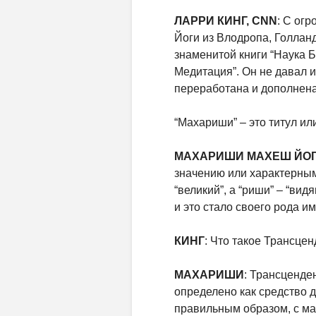
ЛАРРИ КИНГ, CNN
: С ог
Йоги из Влодропа, Голлан
знаменитой книги “Наука 
Медитация”. Он не давал и
переработана и дополнена,
“Махариши” – это титул ил
МАХАРИШИ МАХЕШ ЙО
значению или характерным
“великий”, а “риши” – “ви
и это стало своего рода и
КИНГ
: Что такое Трансце
МАХАРИШИ
: Трансценде
определено как средство д
правильным образом, с ма