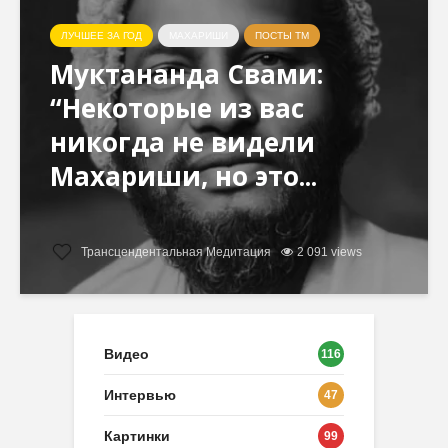
ЛУЧШЕЕ ЗА ГОД
МАХАРИШИ
ПОСТЫ ТМ
Муктананда Свами:
“Некоторые из вас
никогда не видели
Махариши, но это...
Трансцендентальная Медитация
2 091 views
Видео
116
Интервью
47
Картинки
99