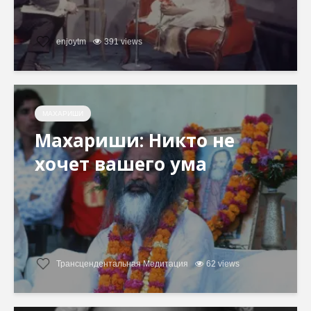
enjoytm
391 views
МАХАРИШИ
Махариши: Никто не
хочет вашего ума
Трансцендентальная Медитация
62 views