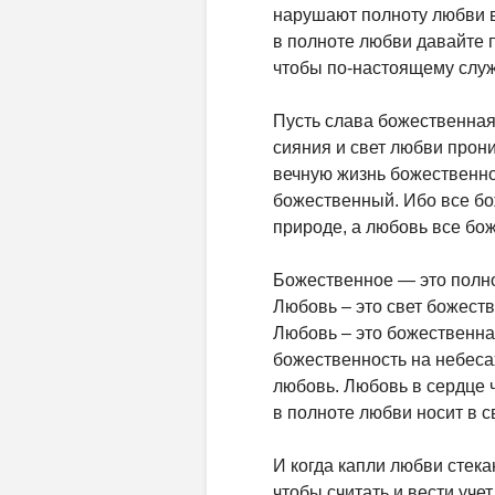
нарушают полноту любви в
в полноте любви давайте 
чтобы по-настоящему служ
Пусть слава божественная
сияния и свет любви прон
вечную жизнь божественног
божественный. Ибо все бо
природе, а любовь все бо
Божественное — это полно
Любовь – это свет божест
Любовь – это божественна
божественность на небеса
любовь. Любовь в сердце 
в полноте любви носит в 
И когда капли любви стека
чтобы считать и вести уче