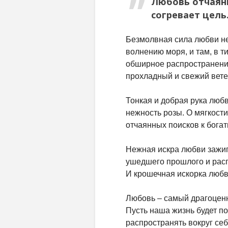
Любовь отчаянн
согревает цель
Безмолвная сила любви не 
волнению моря, и там, в 
обширное распространени
прохладный и свежий ветер
Тонкая и добрая рука любв
нежность розы. О мягкост
отчаянных поисков к бога
Нежная искра любви зажиг
ушедшего прошлого и расп
И крошечная искорка любви
Любовь – самый драгоценн
Пусть наша жизнь будет п
распространять вокруг себ