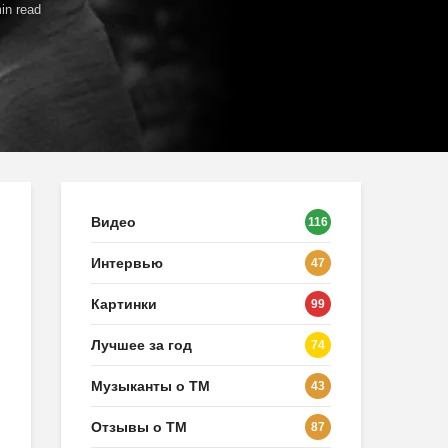
in read
Видео
116
Интервью
47
Картинки
99
Лучшее за год
74
Музыканты о ТМ
43
Отзывы о ТМ
87