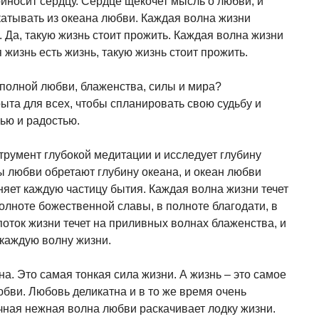
иносит сердцу. Сердце щекочет мысль о любви, и
атывать из океана любви. Каждая волна жизни
Да, такую ​​жизнь стоит прожить. Каждая волна жизни
жизнь есть жизнь, такую ​​жизнь стоит прожить.
 полной любви, блаженства, силы и мира?
рыта для всех, чтобы спланировать свою судьбу и
ью и радостью.
трумент глубокой медитации и исследует глубину
ы любви обретают глубину океана, и океан любви
няет каждую частицу бытия. Каждая волна жизни течет
полноте божественной славы, в полноте благодати, в
поток жизни течет на приливных волнах блаженства, и
каждую волну жизни.
а. Это самая тонкая сила жизни. А жизнь – это самое
ви. Любовь деликатна и в то же время очень
чная нежная волна любви раскачивает лодку жизни.