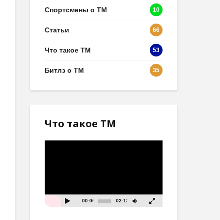
Спортсмены о ТМ
10
Статьи
66
Что такое ТМ
53
Битлз о ТМ
35
Что такое ТМ
Видеоплеер
00:00
02:13