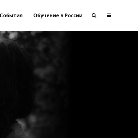
События
Обучение в России
,