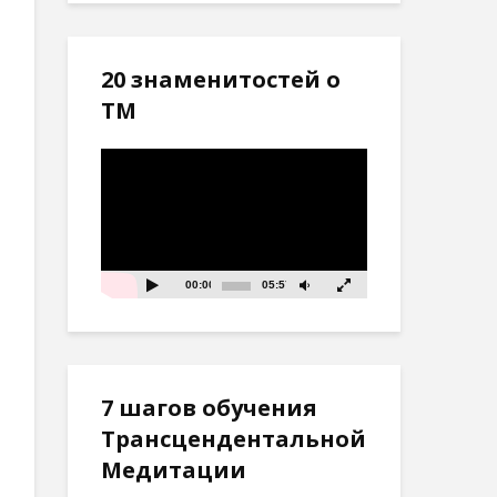
20 знаменитостей о
ТМ
Видеоплеер
00:00
05:57
7 шагов обучения
Трансцендентальной
Медитации