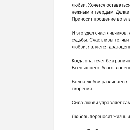
любви. Хочется оставатьс
нежным и твердым. Делает
Приносит прощение во вла
И это удел счастливчиков.
судьбы. Счастливы те, чь
любви, является драгоцен
Когда она течет безграни
Всевышнего, благословени
Волна любви разливается 
творения.
Сила любви управляет сам
Любовь переносит жизнь из