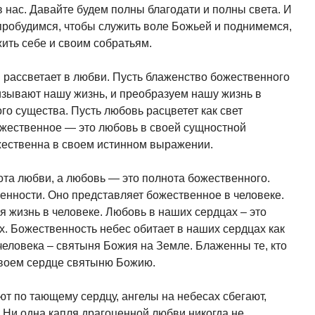
 нас. Давайте будем полны благодати и полны света. И
пробудимся, чтобы служить воле Божьей и поднимемся,
ить себе и своим собратьям.
 рассветает в любви. Пусть блаженство божественного
изывают нашу жизнь, и преобразуем нашу жизнь в
о существа. Пусть любовь расцветет как свет
жественное — это любовь в своей сущностной
жественна в своем истинном выражении.
та любви, а любовь — это полнота божественного.
венности. Оно представляет божественное в человеке.
я жизнь в человеке. Любовь в наших сердцах – это
х. Божественность небес обитает в наших сердцах как
человека – святыня Божия на Земле. Блаженны те, кто
своем сердце святыню Божию.
ют по тающему сердцу, ангелы на небесах сбегают,
т. Ни одна капля драгоценной любви никогда не