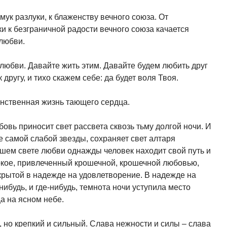
мук разлуки, к блаженству вечного союза. От
и к безграничной радости вечного союза качается
любви.
 любви. Давайте жить этим. Давайте будем любить друг
к другу, и тихо скажем себе: да будет воля Твоя.
нственная жизнь тающего сердца.
вь приносит свет рассвета сквозь тьму долгой ночи. И
е самой слабой звезды, сохраняет свет алтаря
шем свете любви однажды человек находит свой путь и
окое, привлеченный крошечной, крошечной любовью,
крытой в надежде на удовлетворение. В надежде на
нибудь, и где-нибудь, темнота ночи уступила место
а на ясном небе.
 но крепкий и сильный. Слава нежности и силы – слава