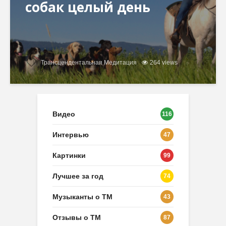
собак целый день
Трансцендентальная Медитация
264 views
Видео
116
Интервью
47
Картинки
99
Лучшее за год
74
Музыканты о ТМ
43
Отзывы о ТМ
87