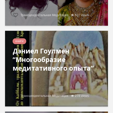
Трансцендентальная Медитация
827 views
КНИГИ
Дэниел Гоулмен
“Многообразие
медитативного опыта”
Трансцендентальная Медитация
278 views