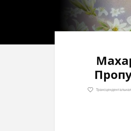
Маха
Пропу
Трансцендентальна