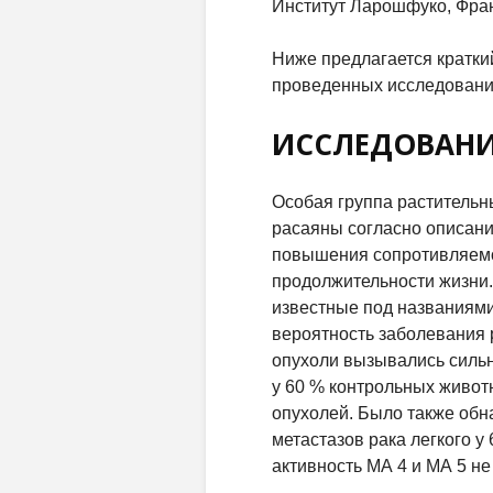
Институт Ларошфуко, Фран
Ниже предлагается кратки
проведенных исследовани
ИССЛЕДОВАНИ
Особая группа раститель
расаяны согласно описан
повышения сопротивляемо
продолжительности жизни
известные под названиями
вероятность заболевания 
опухоли вызывались силь
у 60 % контрольных живот
опухолей. Было также обн
метастазов рака легкого 
активность МА 4 и МА 5 н