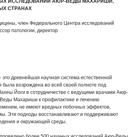
НЫХ ИССЛЕДОВАНИЙ
АЮР-ВЕДЫ МАХАРИШИ,
ЫХ СТРАНАХ
дицины, член Федерального Центра исследований
ссор патологии, директор
 это древнейшая научная система естественной
ая была возрождена во всей своей полноте под
ахеш Йоги в сотрудничестве с ведущими врачами Аюр-
Веды Махариши к профилактике и лечению
еменем, не имеют вредных побочных эффектов,
имы. Эти подходы восстанавливают и поддерживают
ведения и окружающей среды.
о проведено более 500 научных исследований Аюр-Веды