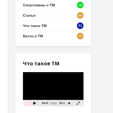
Спортсмены о ТМ
10
Статьи
66
Что такое ТМ
53
Битлз о ТМ
35
Что такое ТМ
Видеоплеер
00:00
02:13