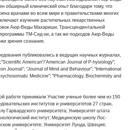
ен обширный клинический опыт благодаря тому, что
ена врачами во всем мире и правительствами многих
включают изучение растительных лекарственных
новок Аюр-Веды Махариши, Трансцендентальной
программы ТМ-Сид-хи, а так же подходов Аюр-Веды
чки зрения сознания.
едования публиковались в ведущих научных журналах,
”Scientific American”/’American Journal of P-hysiology”;
n Journal”; “Journal of Mind and Behaviour”; “International
“Psychosomatic Medicine”; “Pharmacology, Biochemistry and
ой работе принимали Участие ученые более чем из 150
довательских институтов и университетов 27 стран,
у Гарвардского университета; Университет штата
хнологический институт; Медицинскую школу Лос-
ком университете; Университет Лунда, Швеция;