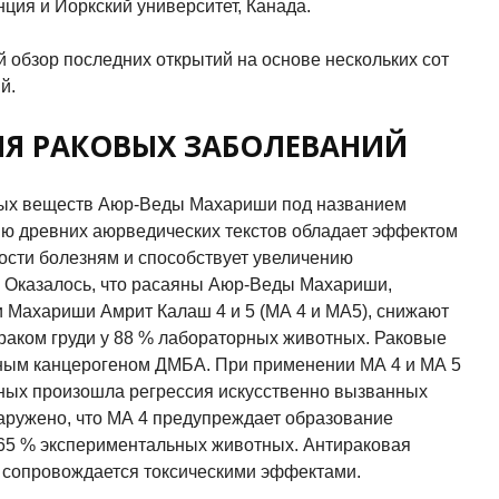
ция и Йоркский университет, Канада.
й обзор последних открытий на основе нескольких сот
й.
Я РАКОВЫХ ЗАБОЛЕВАНИЙ
ных веществ Аюр-Веды Махариши под названием
ию древних аюрведических текстов обладает эффектом
сти болезням и способствует увеличению
. Оказалось, что расаяны Аюр-Веды Махариши,
 Махариши Амрит Калаш 4 и 5 (МА 4 и МА5), снижают
раком груди у 88 % лабораторных животных. Раковые
ным канцерогеном ДМБА. При применении МА 4 и МА 5
ных произошла регрессия искусственно вызванных
аружено, что МА 4 предупреждает образование
у 65 % экспериментальных животных. Антираковая
е сопровождается токсическими эффектами.