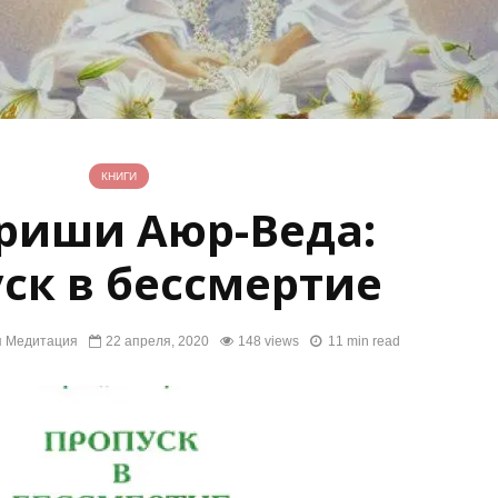
КНИГИ
риши Аюр-Веда:
ск в бессмертие
я Медитация
22 апреля, 2020
148 views
11 min read