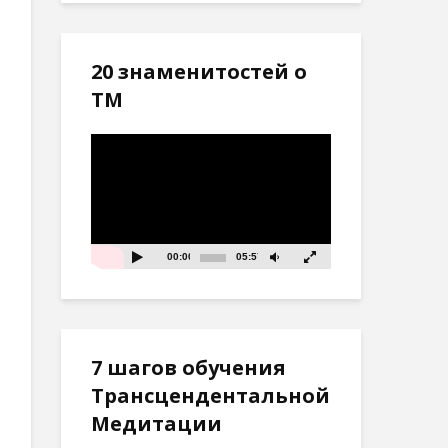
20 знаменитостей о
ТМ
Видеоплеер
00:00
05:57
7 шагов обучения
Трансцендентальной
Медитации