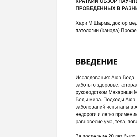
КРАТКИЙ ОБЗОР НАУЧ
ПРОВЕДЕННЫХ В РАЗН
Хари М.Шарма, доктор ме
патологии (Канада) Профе
ВВЕДЕНИЕ
Исследования: Аюр-Веда –
заботы о здоровье, котор
руководством Махариши М
Веды мира. Подходы Аюр-
заболеваний испытаны вр
недороги и легко примен
равновесие ума, тела, по
За последние 20 лет был