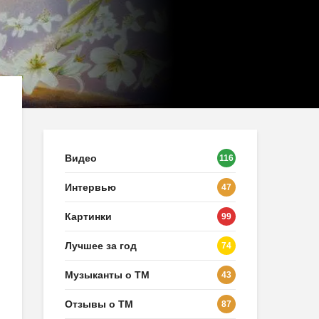
Видео
116
Интервью
47
Картинки
99
Лучшее за год
74
Музыканты о ТМ
43
Отзывы о ТМ
87