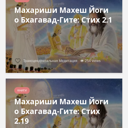
Махариши Махеш Йоги
о Бхагавад-Гите: Стих 2.1
Трансцендентальная Медитация
254 views
КНИГИ
Махариши Махеш Йоги
о Бхагавад-Гите: Стих
2.19