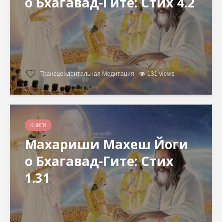
о Бхагавад-Гите: Стих 4.2
Трансцендентальная Медитация
131 views
КНИГИ
Махариши Махеш Йоги
о Бхагавад-Гите: Стих
1.31