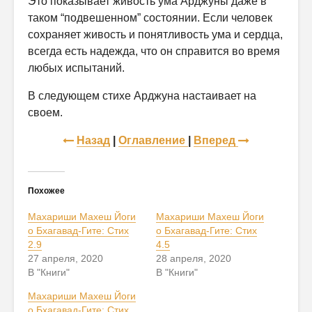
Это показывает живость ума Арджуны даже в
таком “подвешенном” состоянии. Если человек
сохраняет живость и понятливость ума и сердца,
всегда есть надежда, что он справится во время
любых испытаний.
В следующем стихе Арджуна настаивает на
своем.
Назад
|
Оглавление
|
Вперед
Похожее
Махариши Махеш Йоги
Махариши Махеш Йоги
о Бхагавад-Гите: Стих
о Бхагавад-Гите: Стих
2.9
4.5
27 апреля, 2020
28 апреля, 2020
В "Книги"
В "Книги"
Махариши Махеш Йоги
о Бхагавад-Гите: Стих