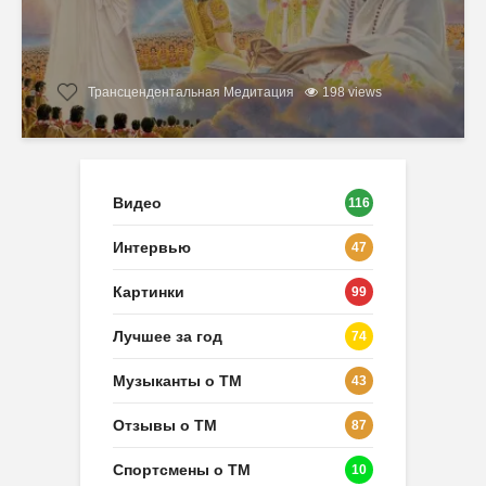
Трансцендентальная Медитация
198 views
Видео
116
Интервью
47
Картинки
99
Лучшее за год
74
Музыканты о ТМ
43
Отзывы о ТМ
87
Спортсмены о ТМ
10