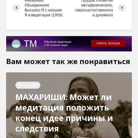
Махариши:
Гурудэв: Развитие
Объединение
метафизического,
Высшего Я с низшим
сверхъестественного
Я в медитации (1959)
и духовного
Вам может так же понравиться
МАХАРИШИ
МАХАРИШИ: Может ли
медитация положить
конец идее причины и
следствия