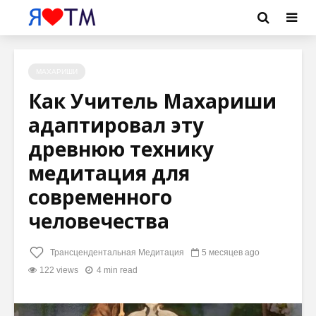
МАХАРИШИ
Как Учитель Махариши
адаптировал эту
древнюю технику
медитация для
современного
человечества
Трансцендентальная Медитация
5 месяцев ago
122 views
4 min read