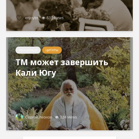
enjoytm
637 views
МАХАРИШИ
ЦИТАТЫ
ТМ может завершить
Кали Югу
Сергей Леонов
324 views