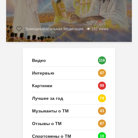
Трансцендентальная Медитация
181 views
Видео
116
Интервью
47
Картинки
99
Лучшее за год
74
Музыканты о ТМ
43
Отзывы о ТМ
87
Спортсмены о ТМ
10