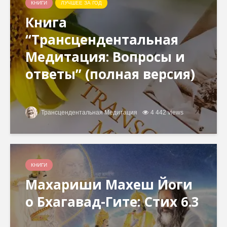
КНИГИ
ЛУЧШЕЕ ЗА ГОД
Книга
“Трансцендентальная
Медитация: Вопросы и
ответы” (полная версия)
Трансцендентальная Медитация
4 442 views
КНИГИ
Махариши Махеш Йоги
о Бхагавад-Гите: Стих 6.3