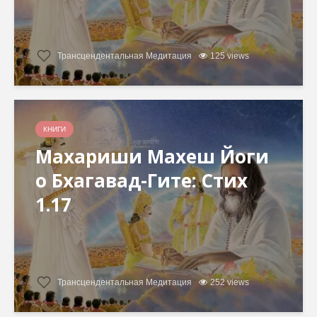
Трансцендентальная Медитация
125 views
КНИГИ
Махариши Махеш Йоги
о Бхагавад-Гите: Стих
1.17
Трансцендентальная Медитация
252 views