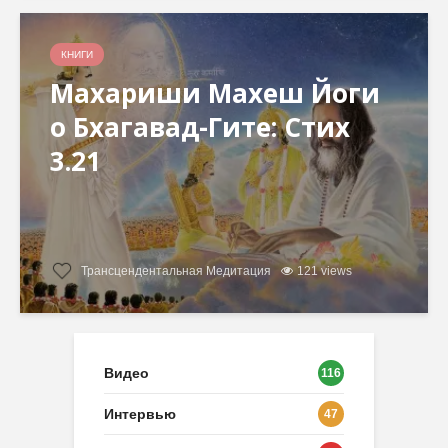
КНИГИ
Махариши Махеш Йоги
о Бхагавад-Гите: Стих
3.21
Трансцендентальная Медитация
121 views
Видео
116
Интервью
47