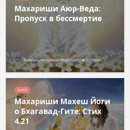
Махариши Аюр-Веда:
Пропуск в бессмертие
Трансцендентальная Медитация
204 views
КНИГИ
Махариши Махеш Йоги
о Бхагавад-Гите: Стих
4.21