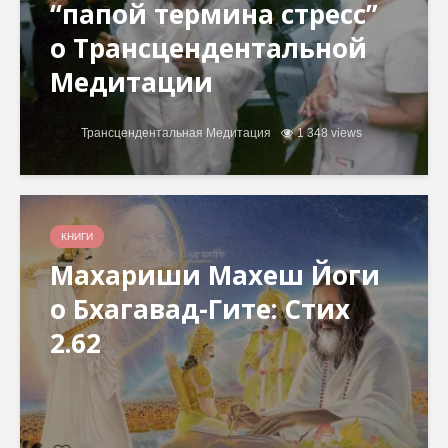
“папой термина стресс”
о Трансцендентальной
Медитации
Трансцендентальная Медитация
1 348 views
КНИГИ
Махариши Махеш Йоги
о Бхагавад-Гите: Стих
2.62