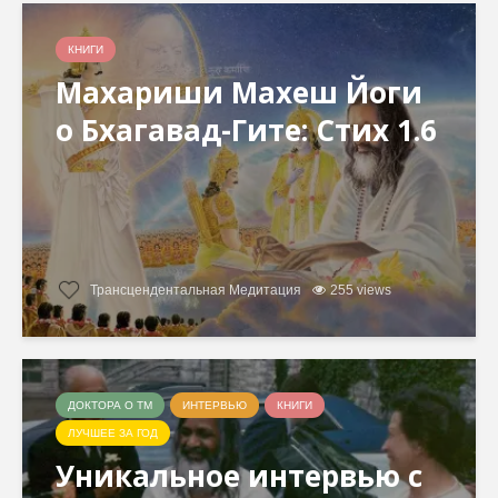
КНИГИ
Махариши Махеш Йоги
о Бхагавад-Гите: Стих 1.6
Трансцендентальная Медитация
255 views
ДОКТОРА О ТМ
ИНТЕРВЬЮ
КНИГИ
ЛУЧШЕЕ ЗА ГОД
Уникальное интервью с