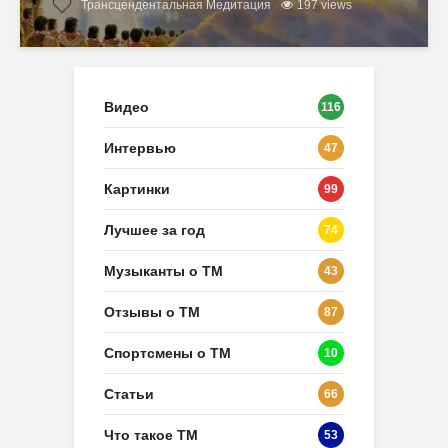
Трансцендентальная Медитация
197 views
Видео
116
Интервью
47
Картинки
99
Лучшее за год
74
Музыканты о ТМ
43
Отзывы о ТМ
87
Спортсмены о ТМ
10
Статьи
66
Что такое ТМ
53