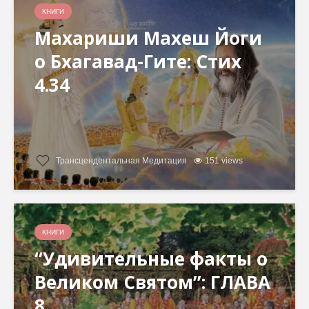
КНИГИ
Махариши Махеш Йоги
о Бхагавад-Гите: Стих
4.34
Трансцендентальная Медитация
151 views
КНИГИ
“Удивительные факты о
Великом Святом”: ГЛАВА
8