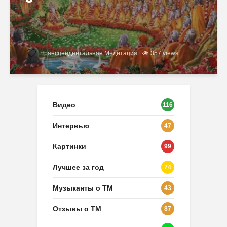
Трансцендентальная Медитация
357 views
Видео
116
Интервью
47
Картинки
99
Лучшее за год
74
Музыканты о ТМ
43
Отзывы о ТМ
87