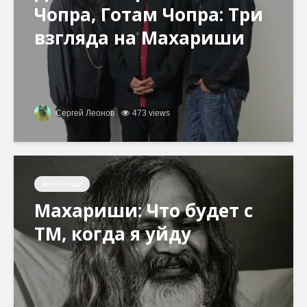
Чопра, Готам Чопра: Три
взгляда на Махариши
Сергей Леонов
473 views
МАХАРИШИ
Махариши: Что будет с
ТМ, когда я уйду