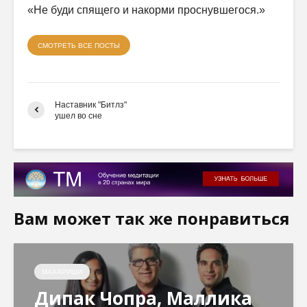
«Не буди спящего и накорми проснувшегося.»
СМОТРЕТЬ ВСЕ ПОСТЫ
Наставник "Битлз"
ушел во сне
Вам может так же понравиться
МАХАРИШИ
Дипак Чопра, Маллика