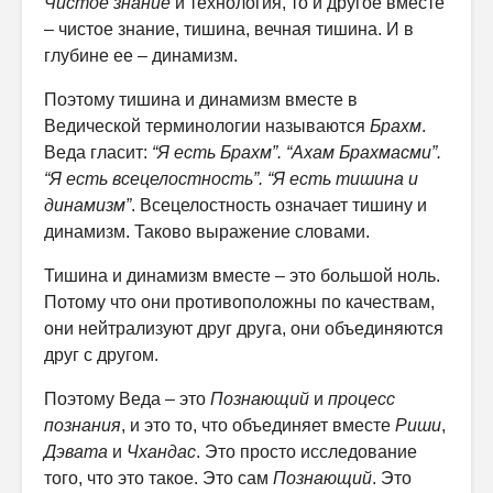
Чистое знание
и технология, то и другое вместе
– чистое знание, тишина, вечная тишина. И в
глубине ее – динамизм.
Поэтому тишина и динамизм вместе в
Ведической терминологии называются
Брахм
.
Веда гласит:
“Я есть Брахм”. “Ахам Брахмасми”.
“Я есть всецелостность”. “Я есть тишина и
динамизм”
. Всецелостность означает тишину и
динамизм. Таково выражение словами.
Тишина и динамизм вместе – это большой ноль.
Потому что они противоположны по качествам,
они нейтрализуют друг друга, они объединяются
друг с другом.
Поэтому Веда – это
Познающий
и
процесс
познания
, и это то, что объединяет вместе
Риши
,
Дэвата
и
Чхандас
. Это просто исследование
того, что это такое. Это сам
Познающий
. Это