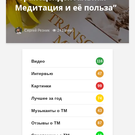
Медитация и её польза”
Сергей Резник
241 views
Видео
116
Интервью
47
Картинки
99
Лучшее за год
74
Музыканты о ТМ
43
Отзывы о ТМ
87