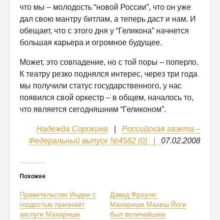
что мы – молодость “новой России”, что он уже
дал свою мантру битлам, а теперь даст и нам. И
обещает, что с этого дня у “Геликона” начнется
большая карьера и огромное будущее.
Может, это совпадение, но с той поры – поперло.
К театру резко поднялся интерес, через три года
мы получили статус государственного, у нас
появился свой оркестр – в общем, началось то,
что является сегодняшним “Геликоном”.
Надежда Сорокина
|
Российская газета –
Федеральный выпуск №4582 (0) |
07.02.2008
Похожее
Правительство Индии с
Дэвид Фроули:
гордостью признаёт
Махариши Махеш Йоги
заслуги Махариши
был величайшим