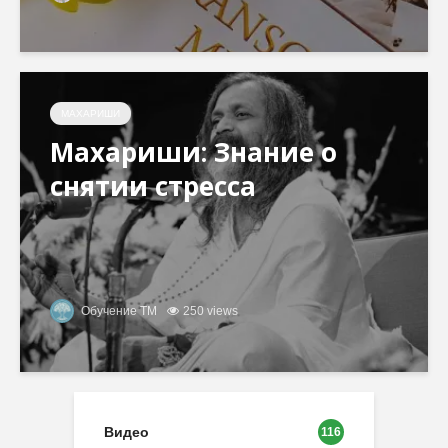
МАХАРИШИ
Махариши: Знание о
снятии стресса
Обучение ТМ
250 views
Видео
116