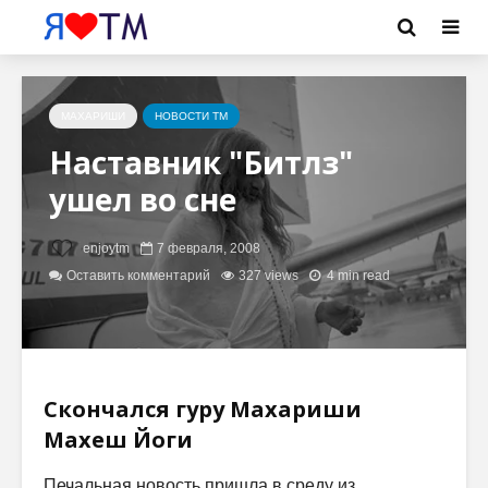
МАХАРИШИ
НОВОСТИ ТМ
Наставник "Битлз"
ушел во сне
enjoytm
7 февраля, 2008
Оставить комментарий
327 views
4 min read
Скончался гуру Махариши
Махеш Йоги
Печальная новость пришла в среду из