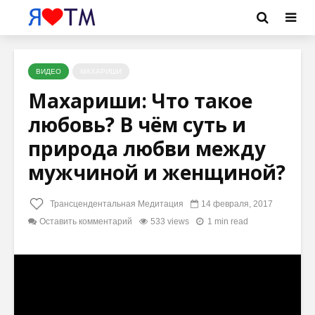
ВИДЕО
МАХАРИШИ
Махариши: Что такое
любовь? В чём суть и
природа любви между
мужчиной и женщиной?
Трансцендентальная Медитация
14 февраля, 2017
Оставить комментарий
533 views
1 min read