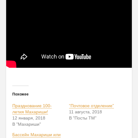
Похожее
Празднование 100-
“Почтовое отделение”
летия Махариши!
11 августа, 2018
12 января, 2018
В "Посты ТМ"
В "Махариши"
Бассейн Махариши или