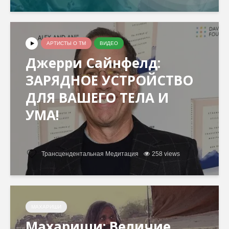
АРТИСТЫ О ТМ
ВИДЕО
Джерри Сайнфeлд:
ЗАРЯДНОЕ УСТРОЙСТВО
ДЛЯ ВАШЕГО ТЕЛА И
УМА!
Трансцендентальная Медитация
258 views
МАХАРИШИ
Махариши: Величие