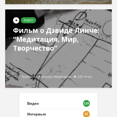
ВИДЕО
Фильм о Дэвиде Линче:
“Медитация, Мир,
Творчество”
Трансцендентальная Медитация
235 views
Видео
116
Интервью
47