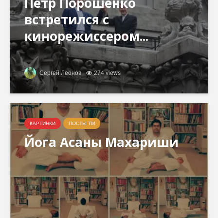
Петр Порошенко
встретился с
кинорежиссером...
Сергей Леонов
274 views
КАРТИНКИ
ПОСТЫ ТМ
Йога Асаны Махариши