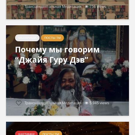
Трансцендентальная Медитация
756 views
МАХАРИШИ
ПОСТЫ ТМ
Почему мы говорим
“Джайя Гуру Дэв”
Трансцендентальная Медитация
5 945 views
КАРТИНКИ
ПОСТЫ ТМ