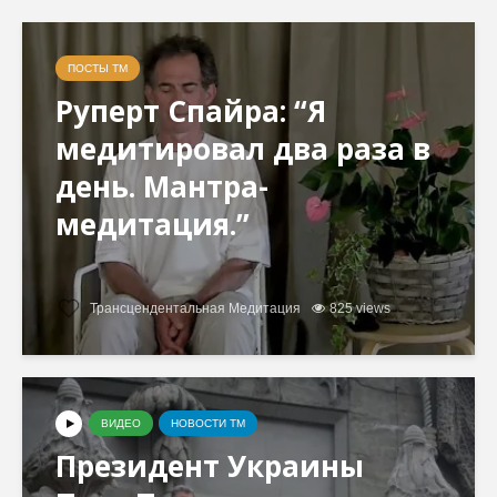
ПОСТЫ ТМ
Руперт Спайра: “Я
медитировал два раза в
день. Мантра-
медитация.”
Трансцендентальная Медитация
825 views
ВИДЕО
НОВОСТИ ТМ
Президент Украины