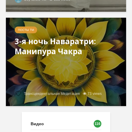
ПОСТЫ ТМ
3-я ночь Наваратри:
Манипура Чакра
Трансцендентальная Медитация
73 views
Видео
116