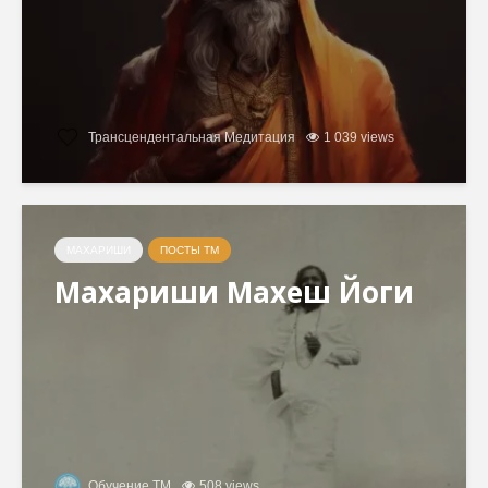
Трансцендентальная Медитация
1 039 views
МАХАРИШИ
ПОСТЫ ТМ
Махариши Махеш Йоги
Обучение ТМ
508 views