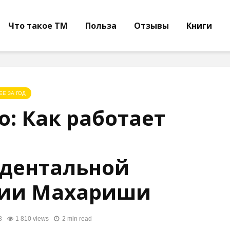
Что такое ТМ
Польза
Отзывы
Книги
ЕЕ ЗА ГОД
о: Как работает
ндентальной
ии Махариши
8
1 810 views
2 min read