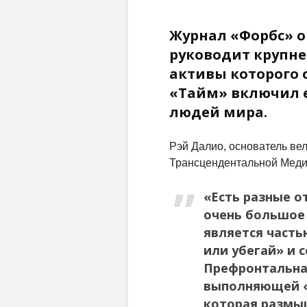
Журнал «Форбс» оц
руководит крупн
активы которого 
«Тайм» включил е
людей мира.
Рэй Далио, основатель ве
Трансцендентальной Меди
«Есть разные о
очень большое 
является част
или убегай» и 
Префронтальная
выполняющей «
которая размы