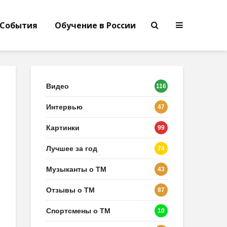
События
Обучение в России
Видео
116
Интервью
47
Картинки
99
Лучшее за год
74
Музыканты о ТМ
43
Отзывы о ТМ
87
Спортсмены о ТМ
10