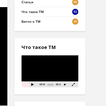
Статьи
66
Что такое ТМ
53
Битлз о ТМ
35
Что такое ТМ
Видеоплеер
00:00
02:13