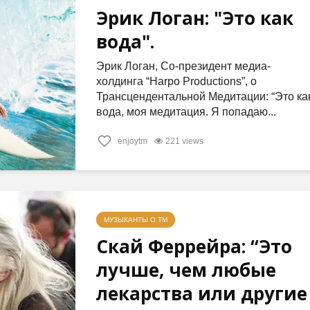
Эрик Логан: "Это как
вода".
Эрик Логан, Со-президент медиа-
холдинга “Harpo Productions”, о
Трансцендентальной Медитации: “Это ка
вода, моя медитация. Я попадаю...
enjoytm
221 views
МУЗЫКАНТЫ О ТМ
Скай Феррейра: “Это
лучше, чем любые
лекарства или другие