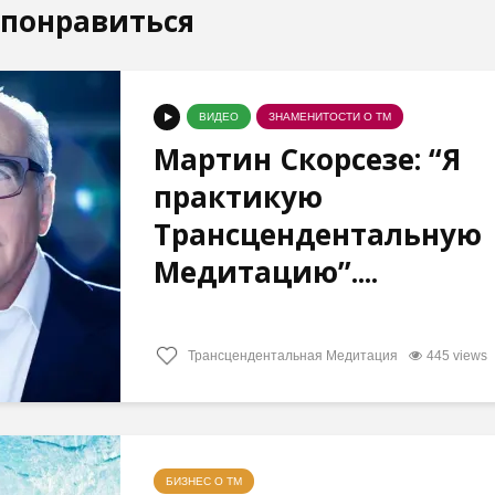
 понравиться
ВИДЕО
ЗНАМЕНИТОСТИ О ТМ
Мартин Скорсезе: “Я
практикую
Трансцендентальную
Медитацию”....
Трансцендентальная Медитация
445 views
БИЗНЕС О ТМ