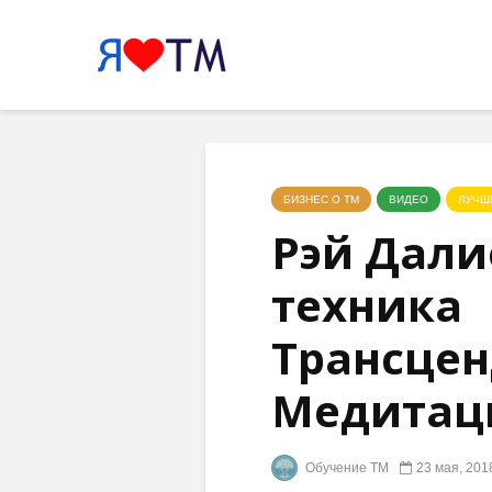
БИЗНЕС О ТМ
ВИДЕО
ЛУЧШ
Рэй Дали
техника
Трансце
Медитац
Обучение ТМ
23 мая, 201