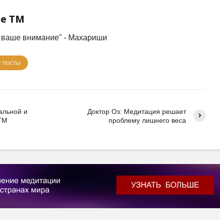
е ТМ
е ваше внимание" - Махариши
Е ПОСТЫ
альной и
Доктор Оз: Медитация решает
 ТМ
проблему лишнего веса