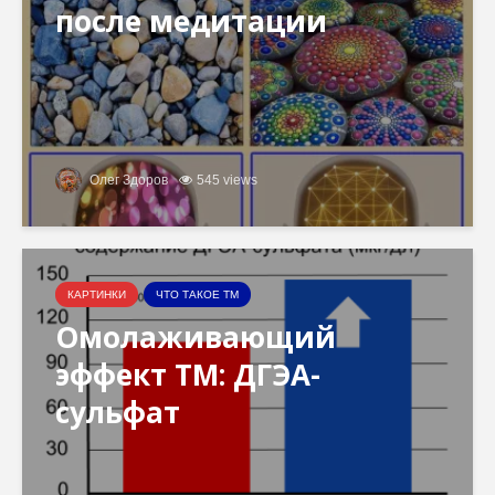
после медитации
Олег Здоров
545 views
КАРТИНКИ
ЧТО ТАКОЕ ТМ
Омолаживающий
эффект ТМ: ДГЭА-
сульфат