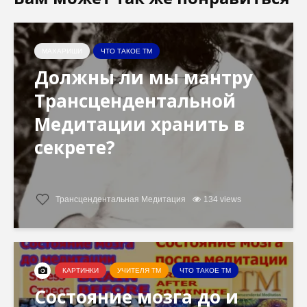
МАХАРИШИ
ЧТО ТАКОЕ ТМ
Должны ли мы мантру
Трансцендентальной
Медитации хранить в
секрете?
Трансцендентальная Медитация
134 views
КАРТИНКИ
УЧИТЕЛЯ ТМ
ЧТО ТАКОЕ ТМ
Состояние мозга до и