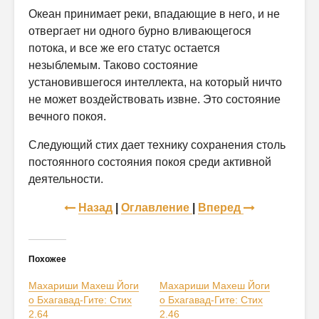
Океан принимает реки, впадающие в него, и не
отвергает ни одного бурно вливающегося
потока, и все же его статус остается
незыблемым. Таково состояние
установившегося интеллекта, на который ничто
не мо­жет воздействовать извне. Это состояние
вечного покоя.
Следующий стих дает технику сохранения столь
постоянного состоя­ния покоя среди активной
деятельности.
Назад
|
Оглавление
|
Вперед
Похожее
Махариши Махеш Йоги
Махариши Махеш Йоги
о Бхагавад-Гите: Стих
о Бхагавад-Гите: Стих
2.64
2.46