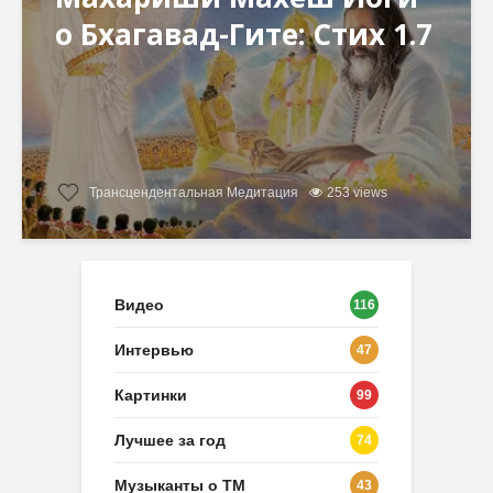
о Бхагавад-Гите: Стих 1.7
Трансцендентальная Медитация
253 views
Видео
116
Интервью
47
Картинки
99
Лучшее за год
74
Музыканты о ТМ
43