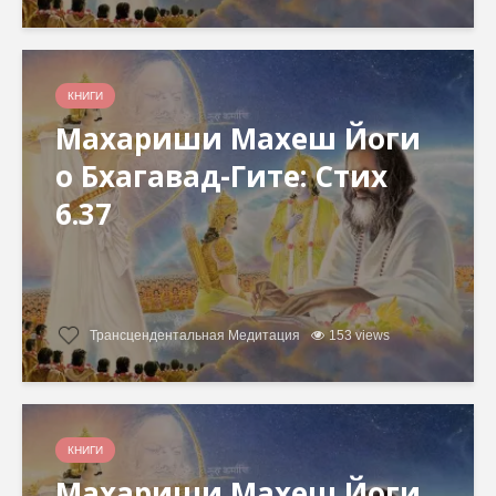
КНИГИ
Махариши Махеш Йоги
о Бхагавад-Гите: Стих
6.37
Трансцендентальная Медитация
153 views
КНИГИ
Махариши Махеш Йоги