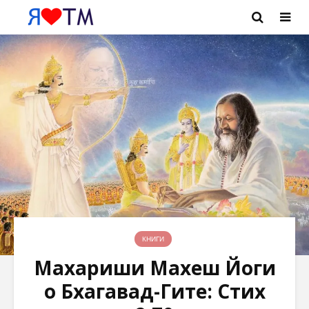
КНИГИ
Махариши Махеш Йоги
о Бхагавад-Гите: Стих