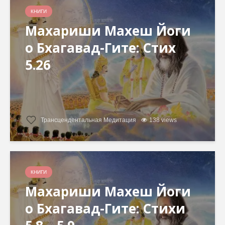
КНИГИ
Махариши Махеш Йоги
о Бхагавад-Гите: Стих
5.26
Трансцендентальная Медитация
138 views
КНИГИ
Махариши Махеш Йоги
о Бхагавад-Гите: Стихи