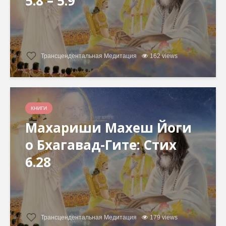
5.8 – 5.9
Трансцендентальная Медитация
162 views
КНИГИ
Махариши Махеш Йоги
о Бхагавад-Гите: Стих
6.28
Трансцендентальная Медитация
179 views