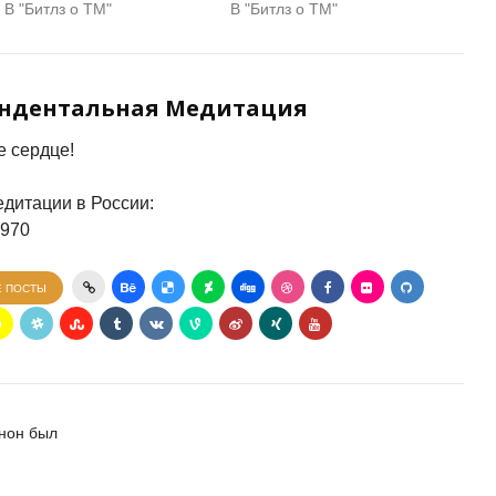
В "Битлз о ТМ"
В "Битлз о ТМ"
ендентальная Медитация
 сердце!
дитации в России:
7970
Е ПОСТЫ
ннон был