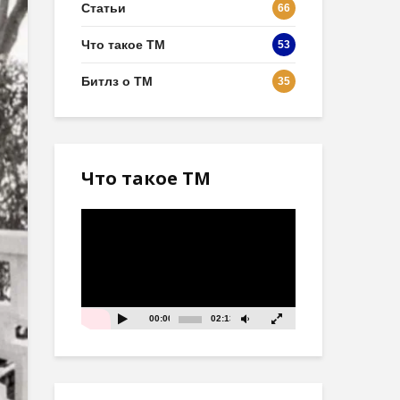
Статьи
66
Что такое ТМ
53
Битлз о ТМ
35
Что такое ТМ
Видеоплеер
00:00
02:13