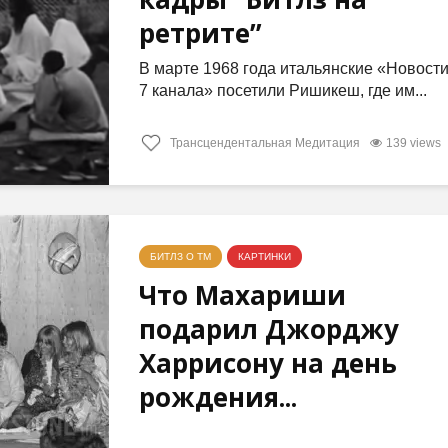
ретрите”
В марте 1968 года итальянские «Новост
7 канала» посетили Ришикеш, где им...
Трансцендентальная Медитация
139 views
БИТЛЗ О ТМ
КАРТИНКИ
Что Махариши
подарил Джорджу
Харрисону на день
рождения...