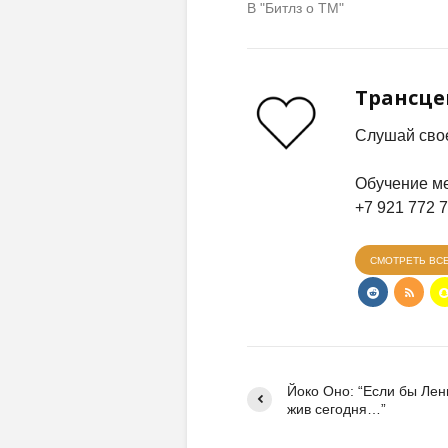
В "Битлз о ТМ"
Трансц
Слушай свое
Обучение ме
+7 921 772 
СМОТРЕТЬ ВС
Йоко Оно: “Если бы Ле
жив сегодня…”