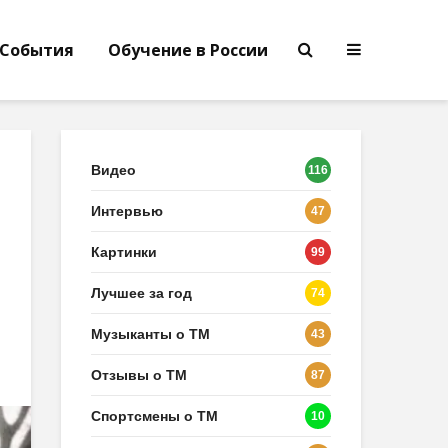
События
Обучение в России
Видео
116
Интервью
47
Картинки
99
Лучшее за год
74
Музыканты о ТМ
43
Отзывы о ТМ
87
Спортсмены о ТМ
10