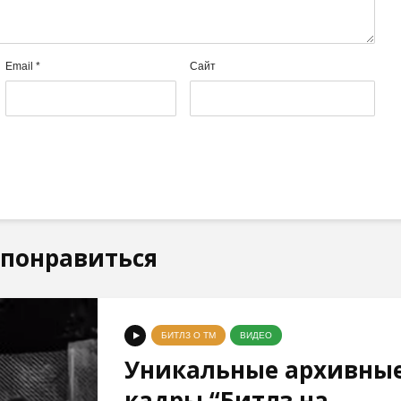
Email
*
Сайт
 понравиться
БИТЛЗ О ТМ
ВИДЕО
Уникальные архивны
кадры “Битлз на