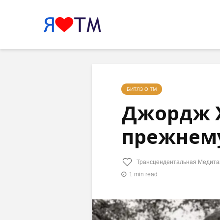
БИТЛЗ О ТМ
Джордж Х
прежнему
Трансцендентальная Медита
1 min read