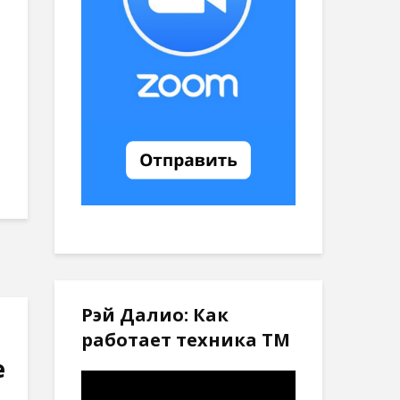
Рэй Далио: Как
работает техника ТМ
е
Видеоплеер