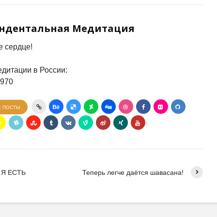
ендентальная Медитация
 сердце!
дитации в России:
7970
Е ПОСТЫ
О Я ЕСТЬ
Теперь легче даётся шавасана!