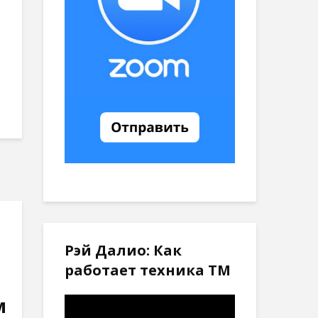
Рэй Далио: Как
работает техника ТМ
м
Видеоплеер