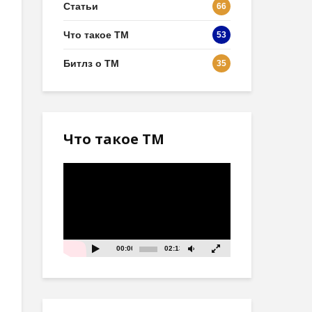
Статьи
66
Что такое ТМ
53
Битлз о ТМ
35
Что такое ТМ
Видеоплеер
00:00
02:13