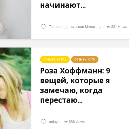
начинают...
Трансцендентальная Медитация
331 views
ЛУЧШЕЕ ЗА ГОД
ОТЗЫВЫ О ТМ
Роза Хоффманн: 9
вещей, которые я
замечаю, когда
перестаю...
enjoytm
686 views