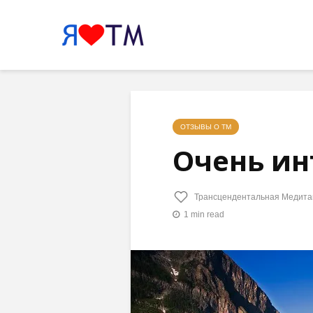
ОТЗЫВЫ О ТМ
Очень ин
Трансцендентальная Медита
1 min read