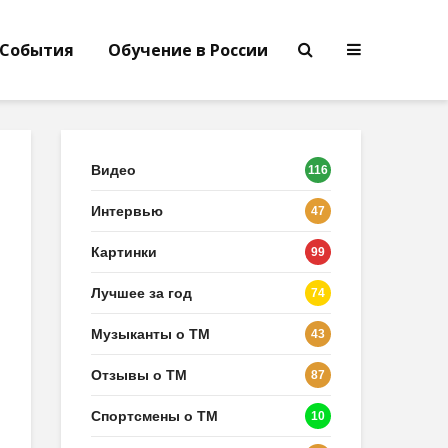
События
Обучение в России
Видео
116
Интервью
47
Картинки
99
Лучшее за год
74
Музыканты о ТМ
43
Отзывы о ТМ
87
Спортсмены о ТМ
10