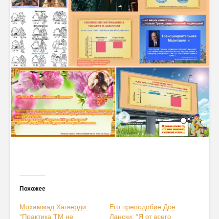
Похожее
Мохаммад Хагверди:
Его преподобие Дон
“Практика ТМ не
Лански: “Я от всего