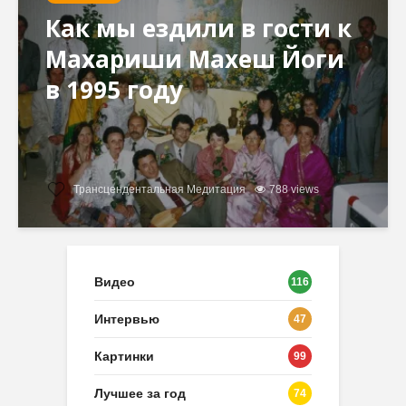
Как мы ездили в гости к
Махариши Махеш Йоги
в 1995 году
Трансцендентальная Медитация
788 views
Видео
116
Интервью
47
Картинки
99
Лучшее за год
74