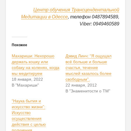
Центр обучения Трансцендентальной
Медитации в Одессе
, телефон 0487894589,
Viber: 0949460589
Похожее
Махариши: Нехорошо
Дэвид Линч: “Я ощущал
держать кошку или
всё больше и больше
собаку на коленях, когда
счастья, течение
мы медитируем
мыслей казалось более
18 января, 2022
свободным”.
В "Махариши"
22 января, 2012
В "Знаменитости о ТМ"
“Наука бытия и
искусство жизни”:
Искусство
осуществления
действия с целью
получения